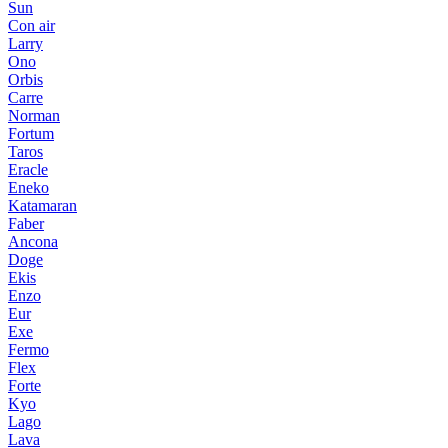
Sun
Con air
Larry
Ono
Orbis
Carre
Norman
Fortum
Taros
Eracle
Eneko
Katamaran
Faber
Ancona
Doge
Ekis
Enzo
Eur
Exe
Fermo
Flex
Forte
Kyo
Lago
Lava