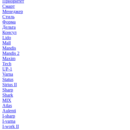
Приоритет
Смарт
Менеджер
Стиль
Форма
Дельта
Консул
Lido
Mall
Mandis
Mandis 2
Maxim
Tech
UP-1
Varna
Status
Sirius II
Sharp
Shark
MIX
Atlas
Aulenti
I-sharp
I-varna
I-work II