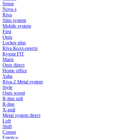
Sense
Nova s
Riva
Slim system
Mobile system
First
Onix
Locker plus
Riva Колл-центр
Кухня FIT
Maris
Onix direct
Home office
Yalta
Riva-2 Metal system
Style
Onix wood
R-line soft
R-line
X-pull
Metal system direct
Loft
Shift
Corner
Estetica