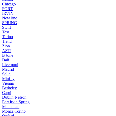
Chicago
FORT
IRVIN
New line
SPRING
Swift
Tess
Torino
Trend
Zion
ASTI
B-tone
Dali
Liverpool
Madrid
Solid
Ministy
Vienna
Berkeley
Capri
Dublin-Nelson
Fort Irvin Spring
Manhattan
Monza-Torino
Oxford