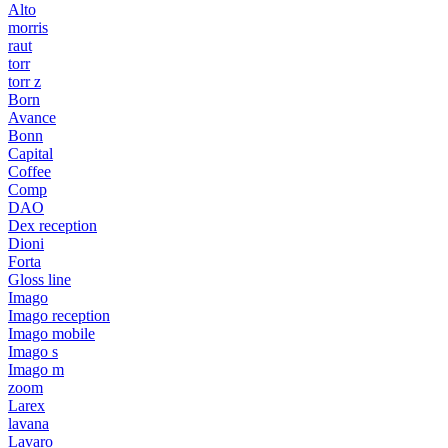
Alto
morris
raut
torr
torr z
Born
Avance
Bonn
Capital
Coffee
Comp
DAO
Dex reception
Dioni
Forta
Gloss line
Imago
Imago reception
Imago mobile
Imago s
Imago m
zoom
Larex
lavana
Lavaro