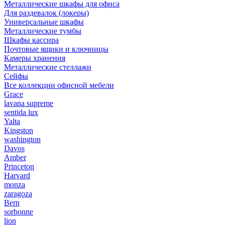
Металлические шкафы для офиса
Для раздевалок (локеры)
Универсальные шкафы
Металлические тумбы
Шкафы кассира
Почтовые ящики и ключницы
Камеры хранения
Металлические стеллажи
Сейфы
Все коллекции офисной мебели
Grace
lavana supreme
sentida lux
Yalta
Kingston
washington
Davos
Amber
Princeton
Harvard
monza
zaragoza
Bern
sorbonne
lion