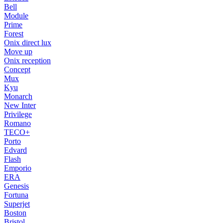
Bell
Module
Prime
Forest
Onix direct lux
Move up
Onix reception
Concept
Mux
Kyu
Monarch
New Inter
Privilege
Romano
TECO+
Porto
Edvard
Flash
Emporio
ERA
Genesis
Fortuna
Superjet
Boston
Bristol