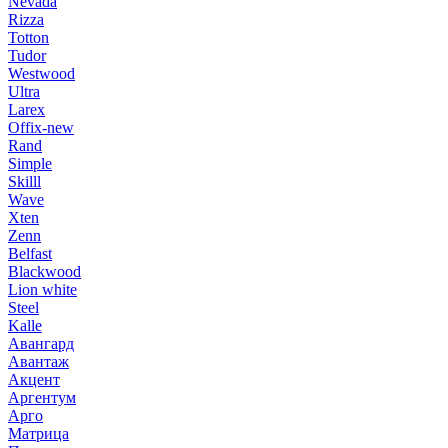
Nevada
Rizza
Totton
Tudor
Westwood
Ultra
Larex
Offix-new
Rand
Simple
Skilll
Wave
Xten
Zenn
Belfast
Blackwood
Lion white
Steel
Kalle
Авангард
Авантаж
Акцент
Аргентум
Арго
Матрица