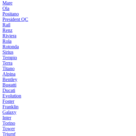
Mare
Ola
Positano
President QC
Rail
Renz
Riviera
Rola
Rotonda
Sirius
Tempio
Terra
Titano
Alpina
Bentley
Bugatti
Ducati
Evolution
Foster
Franklin
Galaxy
Inter
Torino
Tower
Triumf