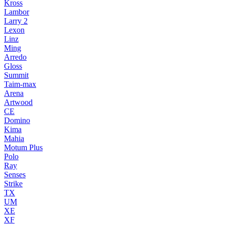
Kross
Lambor
Larry 2
Lexon
Linz
Ming
Arredo
Gloss
Summit
Taim-max
Arena
Artwood
CE
Domino
Kima
Mahia
Motum Plus
Polo
Ray
Senses
Strike
TX
UM
XE
XF