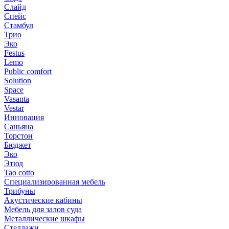
Слайд
Спейс
Стамбул
Трио
Эко
Festus
Lemo
Public comfort
Solution
Space
Vasanta
Vestar
Инновация
Саньяна
Торстон
Бюджет
Эко
Этюд
Tao cotto
Специализированная мебель
Трибуны
Акустические кабины
Мебель для залов суда
Металлические шкафы
Стеллажи