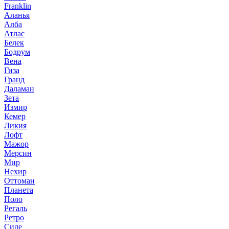
Franklin
Аланья
Алба
Атлас
Белек
Бодрум
Вена
Гиза
Гранд
Даламан
Зета
Измир
Кемер
Ликия
Лофт
Мажор
Мерсин
Мир
Нехир
Оттоман
Планета
Поло
Регаль
Ретро
Сиде