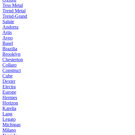
Tess Metal
Trend Metal
Trend-Grand
Salute
Andorra
Artis
Aveo
Basel
Brazilia
Brooklyn
Chesterton
Collaro
Construct
Cube
Dexter
Electra
Europe
Hermes
Horizon
Karelia
Lang
Legato
Michigan
Milano