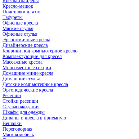
Кресла-глайдеры
Кресло-мешок
Подставки для ног
Табуреты
Офисные кресла
Мягкие стулья
Офисные стулья
Эргономичные кресла
Дизайнерские кресла
Коврики под компьютерное кресло
Комплектующие для кресел
Массажные кресла
Многоместные секции
Домашние мини-кресла
Домашние стулья
Детские компьютерные кресла
Ортопедические кресла
Ресепшн
Стойки ресепшн
Стулья ожидания
Шкафы для одежды
Диваны и кресла в приемную
Вешалки
Переговорная
Мягкая мебель