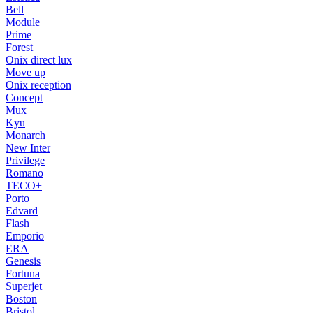
Bell
Module
Prime
Forest
Onix direct lux
Move up
Onix reception
Concept
Mux
Kyu
Monarch
New Inter
Privilege
Romano
TECO+
Porto
Edvard
Flash
Emporio
ERA
Genesis
Fortuna
Superjet
Boston
Bristol