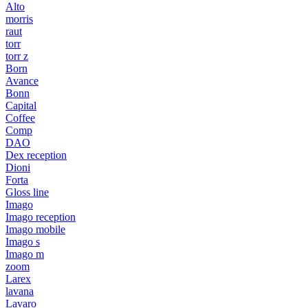
Alto
morris
raut
torr
torr z
Born
Avance
Bonn
Capital
Coffee
Comp
DAO
Dex reception
Dioni
Forta
Gloss line
Imago
Imago reception
Imago mobile
Imago s
Imago m
zoom
Larex
lavana
Lavaro