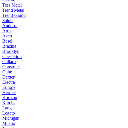
Tess Metal
Trend Metal
Trend-Grand
Salute
Andorra
Artis
Aveo
Basel
Brazilia
Brooklyn
Chesterton
Collaro
Construct
Cube
Dexter
Electra
Europe
Hermes
Horizon
Karelia
Lang
Legato
Michigan
Milano