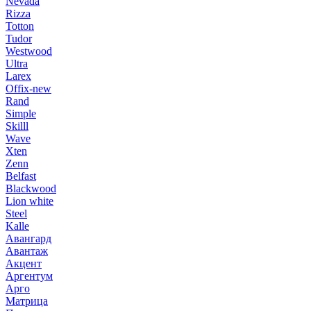
Nevada
Rizza
Totton
Tudor
Westwood
Ultra
Larex
Offix-new
Rand
Simple
Skilll
Wave
Xten
Zenn
Belfast
Blackwood
Lion white
Steel
Kalle
Авангард
Авантаж
Акцент
Аргентум
Арго
Матрица