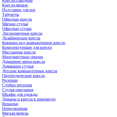
Кресла-глайдеры
Кресло-мешок
Подставки для ног
Табуреты
Офисные кресла
Мягкие стулья
Офисные стулья
Эргономичные кресла
Дизайнерские кресла
Коврики под компьютерное кресло
Комплектующие для кресел
Массажные кресла
Многоместные секции
Домашние мини-кресла
Домашние стулья
Детские компьютерные кресла
Ортопедические кресла
Ресепшн
Стойки ресепшн
Стулья ожидания
Шкафы для одежды
Диваны и кресла в приемную
Вешалки
Переговорная
Мягкая мебель