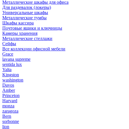
Металлические шкафы для офиса
Для раздевалок (локеры)
Универсальные шкафы
Металлические тумбы
Шкафы кассира
Почтовые ящики и ключницы
Камеры хранения
Металлические стеллажи
Сейфы
Все коллекции офисной мебели
Grace
lavana supreme
sentida lux
Yalta
Kingston
washington
Davos
Amber
Princeton
Harvard
monza
zaragoza
Bern
sorbonne
lion