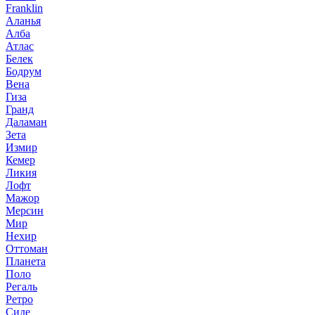
Franklin
Аланья
Алба
Атлас
Белек
Бодрум
Вена
Гиза
Гранд
Даламан
Зета
Измир
Кемер
Ликия
Лофт
Мажор
Мерсин
Мир
Нехир
Оттоман
Планета
Поло
Регаль
Ретро
Сиде