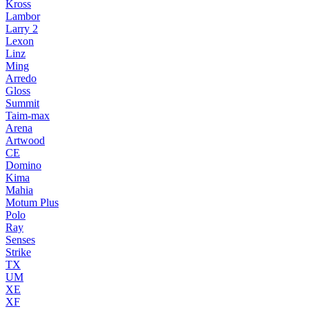
Kross
Lambor
Larry 2
Lexon
Linz
Ming
Arredo
Gloss
Summit
Taim-max
Arena
Artwood
CE
Domino
Kima
Mahia
Motum Plus
Polo
Ray
Senses
Strike
TX
UM
XE
XF