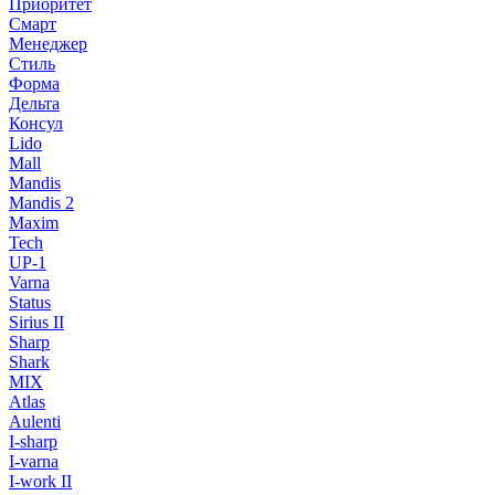
Приоритет
Смарт
Менеджер
Стиль
Форма
Дельта
Консул
Lido
Mall
Mandis
Mandis 2
Maxim
Tech
UP-1
Varna
Status
Sirius II
Sharp
Shark
MIX
Atlas
Aulenti
I-sharp
I-varna
I-work II