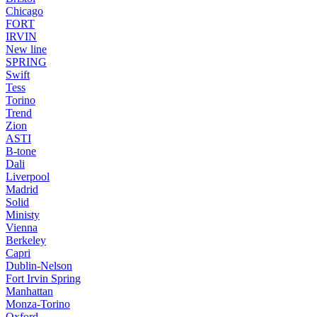
Chicago
FORT
IRVIN
New line
SPRING
Swift
Tess
Torino
Trend
Zion
ASTI
B-tone
Dali
Liverpool
Madrid
Solid
Ministy
Vienna
Berkeley
Capri
Dublin-Nelson
Fort Irvin Spring
Manhattan
Monza-Torino
Oxford