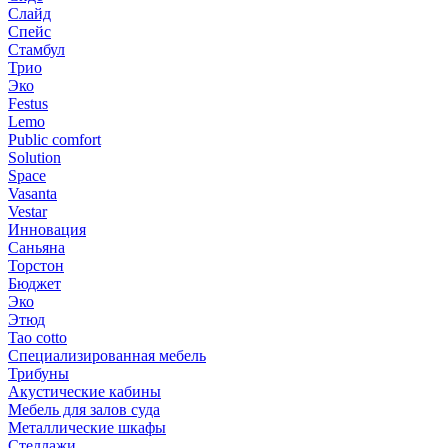
Слайд
Спейс
Стамбул
Трио
Эко
Festus
Lemo
Public comfort
Solution
Space
Vasanta
Vestar
Инновация
Саньяна
Торстон
Бюджет
Эко
Этюд
Tao cotto
Специализированная мебель
Трибуны
Акустические кабины
Мебель для залов суда
Металлические шкафы
Стеллажи