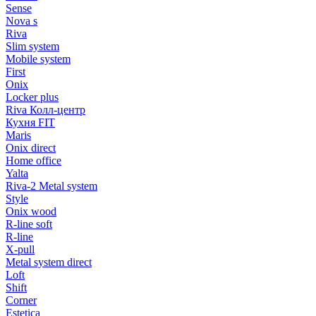
Sense
Nova s
Riva
Slim system
Mobile system
First
Onix
Locker plus
Riva Колл-центр
Кухня FIT
Maris
Onix direct
Home office
Yalta
Riva-2 Metal system
Style
Onix wood
R-line soft
R-line
X-pull
Metal system direct
Loft
Shift
Corner
Estetica