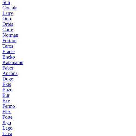
Sun
Con air
Larry
Ono
Orbis
Carre
Norman
Fortum
Taros
Eracle
Eneko
Katamaran
Faber
Ancona
Doge
Ekis
Enzo
Eur
Exe
Fermo
Flex
Forte
Kyo
Lago
Lava