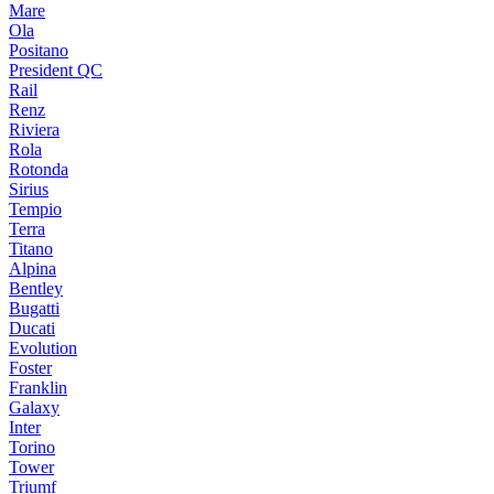
Mare
Ola
Positano
President QC
Rail
Renz
Riviera
Rola
Rotonda
Sirius
Tempio
Terra
Titano
Alpina
Bentley
Bugatti
Ducati
Evolution
Foster
Franklin
Galaxy
Inter
Torino
Tower
Triumf