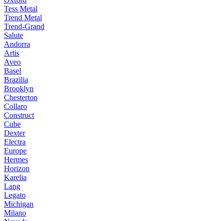
Tess Metal
Trend Metal
Trend-Grand
Salute
Andorra
Artis
Aveo
Basel
Brazilia
Brooklyn
Chesterton
Collaro
Construct
Cube
Dexter
Electra
Europe
Hermes
Horizon
Karelia
Lang
Legato
Michigan
Milano