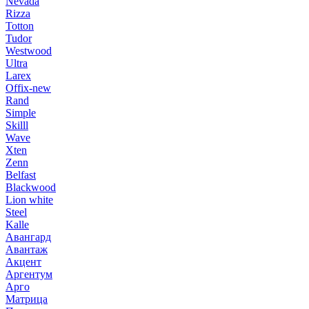
Nevada
Rizza
Totton
Tudor
Westwood
Ultra
Larex
Offix-new
Rand
Simple
Skilll
Wave
Xten
Zenn
Belfast
Blackwood
Lion white
Steel
Kalle
Авангард
Авантаж
Акцент
Аргентум
Арго
Матрица