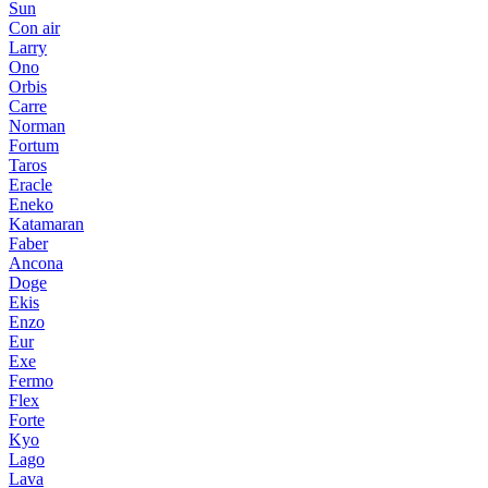
Sun
Con air
Larry
Ono
Orbis
Carre
Norman
Fortum
Taros
Eracle
Eneko
Katamaran
Faber
Ancona
Doge
Ekis
Enzo
Eur
Exe
Fermo
Flex
Forte
Kyo
Lago
Lava