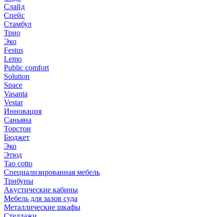
Слайд
Спейс
Стамбул
Трио
Эко
Festus
Lemo
Public comfort
Solution
Space
Vasanta
Vestar
Инновация
Саньяна
Торстон
Бюджет
Эко
Этюд
Tao cotto
Специализированная мебель
Трибуны
Акустические кабины
Мебель для залов суда
Металлические шкафы
Стеллажи