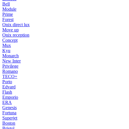
Bell
Module
Prime
Forest
Onix direct lux
Move up
Onix reception
Concept
Mux
Kyu
Monarch
New Inter
Privilege
Romano
TECO+
Porto
Edvard
Flash
Emporio
ERA
Genesis
Fortuna
Superjet
Boston
Bristol