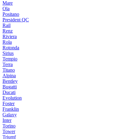
Mare
Ola
Positano
President QC
Rail
Renz
Riviera
Rola
Rotonda
Sirius
Tempio
Terra
Titano
Alpina
Bentley
Bugatti
Ducati
Evolution
Foster
Franklin
Galaxy
Inter
Torino
Tower
Triumf