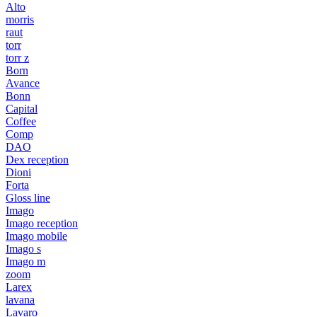
Alto
morris
raut
torr
torr z
Born
Avance
Bonn
Capital
Coffee
Comp
DAO
Dex reception
Dioni
Forta
Gloss line
Imago
Imago reception
Imago mobile
Imago s
Imago m
zoom
Larex
lavana
Lavaro