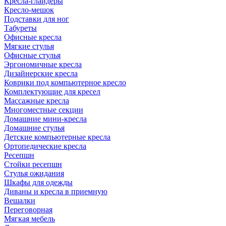
Кресла-глайдеры
Кресло-мешок
Подставки для ног
Табуреты
Офисные кресла
Мягкие стулья
Офисные стулья
Эргономичные кресла
Дизайнерские кресла
Коврики под компьютерное кресло
Комплектующие для кресел
Массажные кресла
Многоместные секции
Домашние мини-кресла
Домашние стулья
Детские компьютерные кресла
Ортопедические кресла
Ресепшн
Стойки ресепшн
Стулья ожидания
Шкафы для одежды
Диваны и кресла в приемную
Вешалки
Переговорная
Мягкая мебель