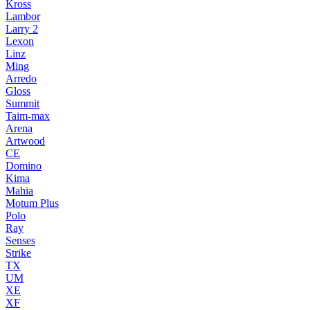
Kross
Lambor
Larry 2
Lexon
Linz
Ming
Arredo
Gloss
Summit
Taim-max
Arena
Artwood
CE
Domino
Kima
Mahia
Motum Plus
Polo
Ray
Senses
Strike
TX
UM
XE
XF