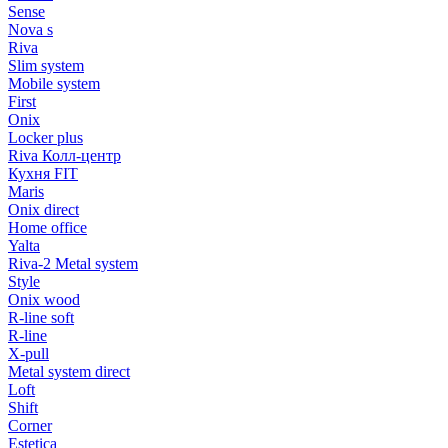
Sense
Nova s
Riva
Slim system
Mobile system
First
Onix
Locker plus
Riva Колл-центр
Кухня FIT
Maris
Onix direct
Home office
Yalta
Riva-2 Metal system
Style
Onix wood
R-line soft
R-line
X-pull
Metal system direct
Loft
Shift
Corner
Estetica