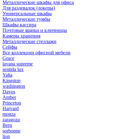
Металлические шкафы для офиса
Для раздевалок (локеры)
Универсальные шкафы
Металлические тумбы
Шкафы кассира
Почтовые ящики и ключницы
Камеры хранения
Металлические стеллажи
Сейфы
Все коллекции офисной мебели
Grace
lavana supreme
sentida lux
Yalta
Kingston
washington
Davos
Amber
Princeton
Harvard
monza
zaragoza
Bern
sorbonne
lion