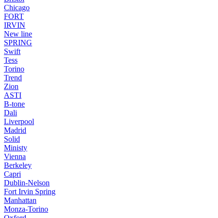
Chicago
FORT
IRVIN
New line
SPRING
Swift
Tess
Torino
Trend
Zion
ASTI
B-tone
Dali
Liverpool
Madrid
Solid
Ministy
Vienna
Berkeley
Capri
Dublin-Nelson
Fort Irvin Spring
Manhattan
Monza-Torino
Oxford