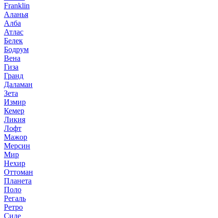
Franklin
Аланья
Алба
Атлас
Белек
Бодрум
Вена
Гиза
Гранд
Даламан
Зета
Измир
Кемер
Ликия
Лофт
Мажор
Мерсин
Мир
Нехир
Оттоман
Планета
Поло
Регаль
Ретро
Сиде