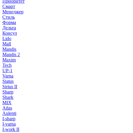
Приоритет
Смарт
Менеджер
Стиль
Форма
Дельта
Консул
Lido
Mall
Mandis
Mandis 2
Maxim
Tech
UP-1
Varna
Status
Sirius II
Sharp
Shark
MIX
Atlas
Aulenti
I-sharp
I-varna
I-work II