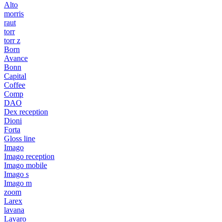
Alto
morris
raut
torr
torr z
Born
Avance
Bonn
Capital
Coffee
Comp
DAO
Dex reception
Dioni
Forta
Gloss line
Imago
Imago reception
Imago mobile
Imago s
Imago m
zoom
Larex
lavana
Lavaro