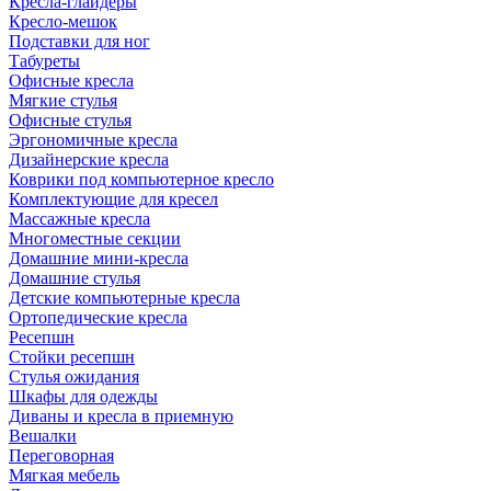
Кресла-глайдеры
Кресло-мешок
Подставки для ног
Табуреты
Офисные кресла
Мягкие стулья
Офисные стулья
Эргономичные кресла
Дизайнерские кресла
Коврики под компьютерное кресло
Комплектующие для кресел
Массажные кресла
Многоместные секции
Домашние мини-кресла
Домашние стулья
Детские компьютерные кресла
Ортопедические кресла
Ресепшн
Стойки ресепшн
Стулья ожидания
Шкафы для одежды
Диваны и кресла в приемную
Вешалки
Переговорная
Мягкая мебель