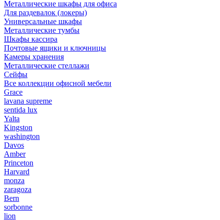
Металлические шкафы для офиса
Для раздевалок (локеры)
Универсальные шкафы
Металлические тумбы
Шкафы кассира
Почтовые ящики и ключницы
Камеры хранения
Металлические стеллажи
Сейфы
Все коллекции офисной мебели
Grace
lavana supreme
sentida lux
Yalta
Kingston
washington
Davos
Amber
Princeton
Harvard
monza
zaragoza
Bern
sorbonne
lion