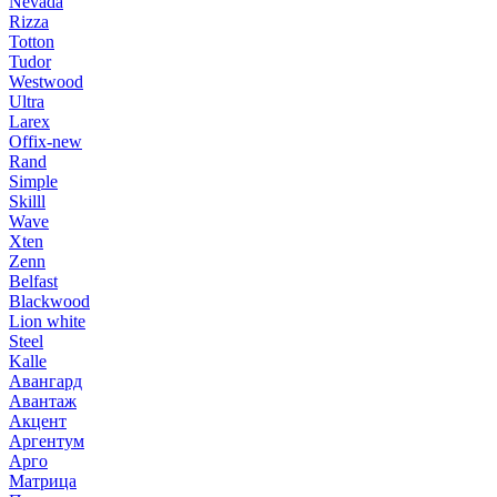
Nevada
Rizza
Totton
Tudor
Westwood
Ultra
Larex
Offix-new
Rand
Simple
Skilll
Wave
Xten
Zenn
Belfast
Blackwood
Lion white
Steel
Kalle
Авангард
Авантаж
Акцент
Аргентум
Арго
Матрица