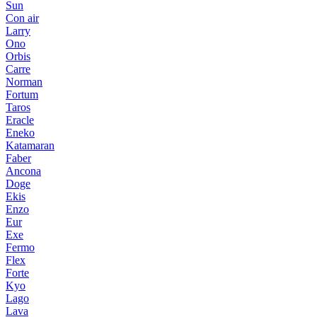
Sun
Con air
Larry
Ono
Orbis
Carre
Norman
Fortum
Taros
Eracle
Eneko
Katamaran
Faber
Ancona
Doge
Ekis
Enzo
Eur
Exe
Fermo
Flex
Forte
Kyo
Lago
Lava