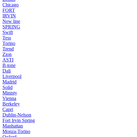
Chicago
FORT
IRVIN
New line
SPRING
Swift
Tess
Torino
Trend
Zion
ASTI
B-tone
Dali
Liverpool
Madrid
Solid
Ministy
Vienna
Berkeley
Capri
Dublin-Nelson
Fort Irvin Spring
Manhattan
Monza-Torino
Oxford