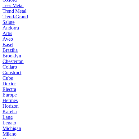
Tess Metal
Trend Metal
Trend-Grand
Salute
Andorra
Artis
Aveo
Basel
Brazilia
Brooklyn
Chesterton
Collaro
Construct
Cube
Dexter
Electra
Europe
Hermes
Horizon
Karelia
Lang
Legato
Michigan
Milano