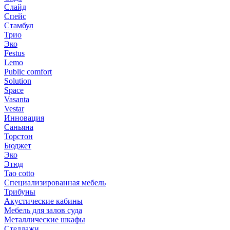
Слайд
Спейс
Стамбул
Трио
Эко
Festus
Lemo
Public comfort
Solution
Space
Vasanta
Vestar
Инновация
Саньяна
Торстон
Бюджет
Эко
Этюд
Tao cotto
Специализированная мебель
Трибуны
Акустические кабины
Мебель для залов суда
Металлические шкафы
Стеллажи