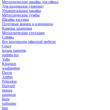
Металлические шкафы для офиса
Для раздевалок (локеры)
Универсальные шкафы
Металлические тумбы
Шкафы кассира
Почтовые ящики и ключницы
Камеры хранения
Металлические стеллажи
Сейфы
Все коллекции офисной мебели
Grace
lavana supreme
sentida lux
Yalta
Kingston
washington
Davos
Amber
Princeton
Harvard
monza
zaragoza
Bern
sorbonne
lion