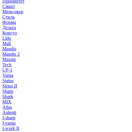
Приоритет
Смарт
Менеджер
Стиль
Форма
Дельта
Консул
Lido
Mall
Mandis
Mandis 2
Maxim
Tech
UP-1
Varna
Status
Sirius II
Sharp
Shark
MIX
Atlas
Aulenti
I-sharp
I-varna
I-work II