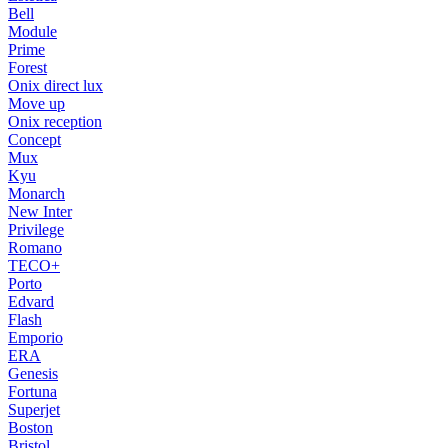
Bell
Module
Prime
Forest
Onix direct lux
Move up
Onix reception
Concept
Mux
Kyu
Monarch
New Inter
Privilege
Romano
TECO+
Porto
Edvard
Flash
Emporio
ERA
Genesis
Fortuna
Superjet
Boston
Bristol