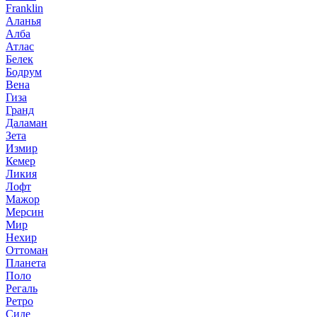
Franklin
Аланья
Алба
Атлас
Белек
Бодрум
Вена
Гиза
Гранд
Даламан
Зета
Измир
Кемер
Ликия
Лофт
Мажор
Мерсин
Мир
Нехир
Оттоман
Планета
Поло
Регаль
Ретро
Сиде