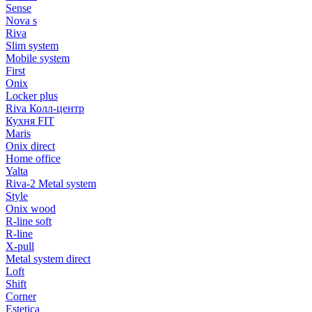
Sense
Nova s
Riva
Slim system
Mobile system
First
Onix
Locker plus
Riva Колл-центр
Кухня FIT
Maris
Onix direct
Home office
Yalta
Riva-2 Metal system
Style
Onix wood
R-line soft
R-line
X-pull
Metal system direct
Loft
Shift
Corner
Estetica