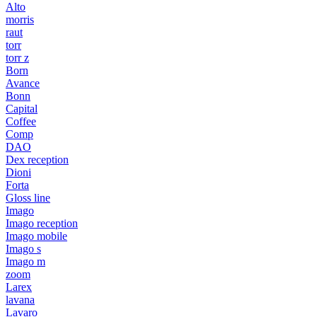
Alto
morris
raut
torr
torr z
Born
Avance
Bonn
Capital
Coffee
Comp
DAO
Dex reception
Dioni
Forta
Gloss line
Imago
Imago reception
Imago mobile
Imago s
Imago m
zoom
Larex
lavana
Lavaro