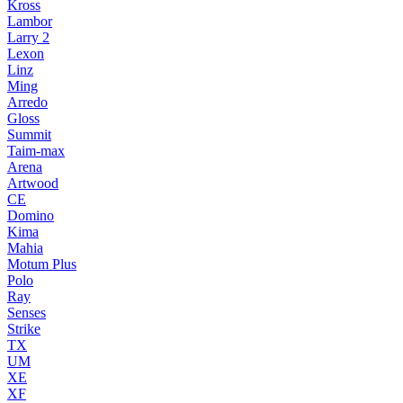
Kross
Lambor
Larry 2
Lexon
Linz
Ming
Arredo
Gloss
Summit
Taim-max
Arena
Artwood
CE
Domino
Kima
Mahia
Motum Plus
Polo
Ray
Senses
Strike
TX
UM
XE
XF