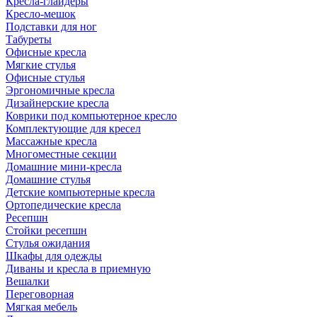
Кресла-глайдеры
Кресло-мешок
Подставки для ног
Табуреты
Офисные кресла
Мягкие стулья
Офисные стулья
Эргономичные кресла
Дизайнерские кресла
Коврики под компьютерное кресло
Комплектующие для кресел
Массажные кресла
Многоместные секции
Домашние мини-кресла
Домашние стулья
Детские компьютерные кресла
Ортопедические кресла
Ресепшн
Стойки ресепшн
Стулья ожидания
Шкафы для одежды
Диваны и кресла в приемную
Вешалки
Переговорная
Мягкая мебель