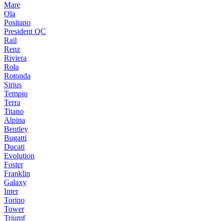
Mare
Ola
Positano
President QC
Rail
Renz
Riviera
Rola
Rotonda
Sirius
Tempio
Terra
Titano
Alpina
Bentley
Bugatti
Ducati
Evolution
Foster
Franklin
Galaxy
Inter
Torino
Tower
Triumf