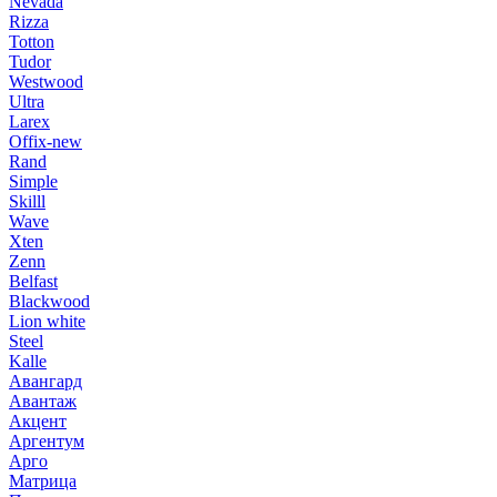
Nevada
Rizza
Totton
Tudor
Westwood
Ultra
Larex
Offix-new
Rand
Simple
Skilll
Wave
Xten
Zenn
Belfast
Blackwood
Lion white
Steel
Kalle
Авангард
Авантаж
Акцент
Аргентум
Арго
Матрица