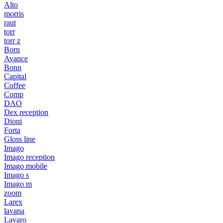
Alto
morris
raut
torr
torr z
Born
Avance
Bonn
Capital
Coffee
Comp
DAO
Dex reception
Dioni
Forta
Gloss line
Imago
Imago reception
Imago mobile
Imago s
Imago m
zoom
Larex
lavana
Lavaro