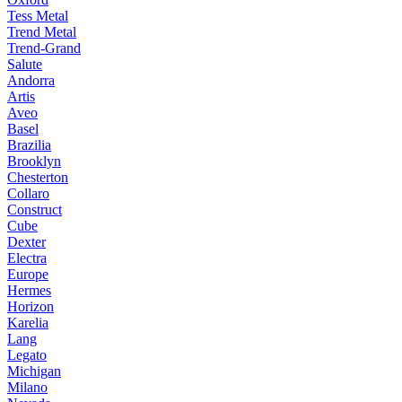
Tess Metal
Trend Metal
Trend-Grand
Salute
Andorra
Artis
Aveo
Basel
Brazilia
Brooklyn
Chesterton
Collaro
Construct
Cube
Dexter
Electra
Europe
Hermes
Horizon
Karelia
Lang
Legato
Michigan
Milano