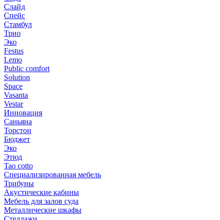
Слайд
Спейс
Стамбул
Трио
Эко
Festus
Lemo
Public comfort
Solution
Space
Vasanta
Vestar
Инновация
Саньяна
Торстон
Бюджет
Эко
Этюд
Tao cotto
Специализированная мебель
Трибуны
Акустические кабины
Мебель для залов суда
Металлические шкафы
Стеллажи