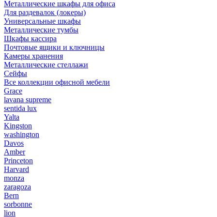
Металлические шкафы для офиса
Для раздевалок (локеры)
Универсальные шкафы
Металлические тумбы
Шкафы кассира
Почтовые ящики и ключницы
Камеры хранения
Металлические стеллажи
Сейфы
Все коллекции офисной мебели
Grace
lavana supreme
sentida lux
Yalta
Kingston
washington
Davos
Amber
Princeton
Harvard
monza
zaragoza
Bern
sorbonne
lion