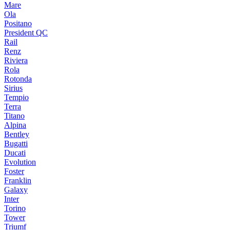
Mare
Ola
Positano
President QC
Rail
Renz
Riviera
Rola
Rotonda
Sirius
Tempio
Terra
Titano
Alpina
Bentley
Bugatti
Ducati
Evolution
Foster
Franklin
Galaxy
Inter
Torino
Tower
Triumf