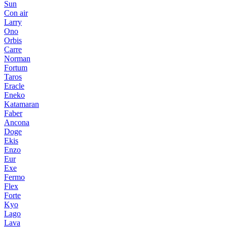
Sun
Con air
Larry
Ono
Orbis
Carre
Norman
Fortum
Taros
Eracle
Eneko
Katamaran
Faber
Ancona
Doge
Ekis
Enzo
Eur
Exe
Fermo
Flex
Forte
Kyo
Lago
Lava