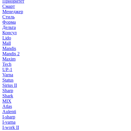
Приоритет
Смарт
Менеджер
Стиль
Форма
Дельта
Консул
Lido
Mall
Mandis
Mandis 2
Maxim
Tech
UP-1
Varna
Status
Sirius II
Sharp
Shark
MIX
Atlas
Aulenti
I-sharp
I-varna
I-work II