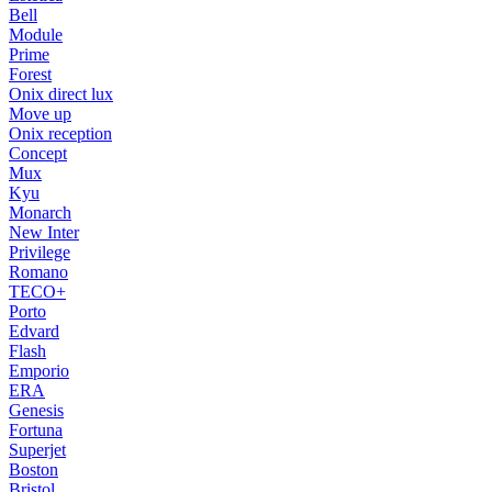
Bell
Module
Prime
Forest
Onix direct lux
Move up
Onix reception
Concept
Mux
Kyu
Monarch
New Inter
Privilege
Romano
TECO+
Porto
Edvard
Flash
Emporio
ERA
Genesis
Fortuna
Superjet
Boston
Bristol