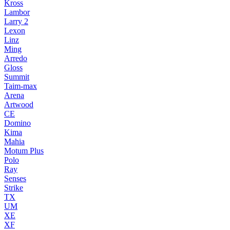
Kross
Lambor
Larry 2
Lexon
Linz
Ming
Arredo
Gloss
Summit
Taim-max
Arena
Artwood
CE
Domino
Kima
Mahia
Motum Plus
Polo
Ray
Senses
Strike
TX
UM
XE
XF