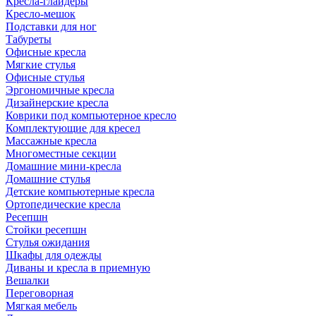
Кресла-глайдеры
Кресло-мешок
Подставки для ног
Табуреты
Офисные кресла
Мягкие стулья
Офисные стулья
Эргономичные кресла
Дизайнерские кресла
Коврики под компьютерное кресло
Комплектующие для кресел
Массажные кресла
Многоместные секции
Домашние мини-кресла
Домашние стулья
Детские компьютерные кресла
Ортопедические кресла
Ресепшн
Стойки ресепшн
Стулья ожидания
Шкафы для одежды
Диваны и кресла в приемную
Вешалки
Переговорная
Мягкая мебель