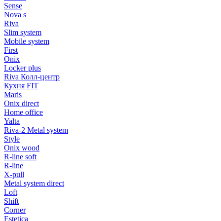
Sense
Nova s
Riva
Slim system
Mobile system
First
Onix
Locker plus
Riva Колл-центр
Кухня FIT
Maris
Onix direct
Home office
Yalta
Riva-2 Metal system
Style
Onix wood
R-line soft
R-line
X-pull
Metal system direct
Loft
Shift
Corner
Estetica