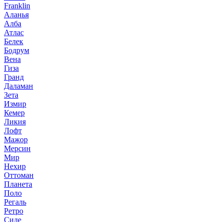
Franklin
Аланья
Алба
Атлас
Белек
Бодрум
Вена
Гиза
Гранд
Даламан
Зета
Измир
Кемер
Ликия
Лофт
Мажор
Мерсин
Мир
Нехир
Оттоман
Планета
Поло
Регаль
Ретро
Сиде