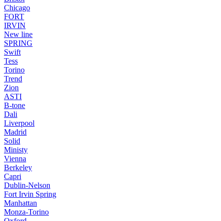
Chicago
FORT
IRVIN
New line
SPRING
Swift
Tess
Torino
Trend
Zion
ASTI
B-tone
Dali
Liverpool
Madrid
Solid
Ministy
Vienna
Berkeley
Capri
Dublin-Nelson
Fort Irvin Spring
Manhattan
Monza-Torino
Oxford