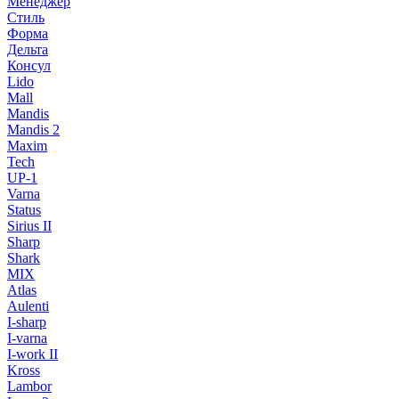
Менеджер
Стиль
Форма
Дельта
Консул
Lido
Mall
Mandis
Mandis 2
Maxim
Tech
UP-1
Varna
Status
Sirius II
Sharp
Shark
MIX
Atlas
Aulenti
I-sharp
I-varna
I-work II
Kross
Lambor