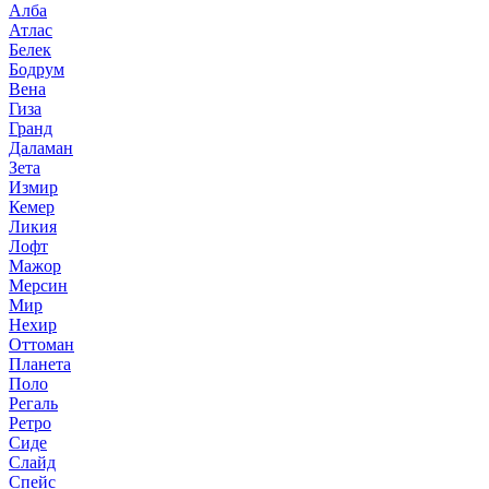
Алба
Атлас
Белек
Бодрум
Вена
Гиза
Гранд
Даламан
Зета
Измир
Кемер
Ликия
Лофт
Мажор
Мерсин
Мир
Нехир
Оттоман
Планета
Поло
Регаль
Ретро
Сиде
Слайд
Спейс