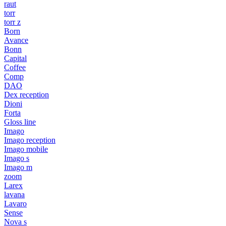
raut
torr
torr z
Born
Avance
Bonn
Capital
Coffee
Comp
DAO
Dex reception
Dioni
Forta
Gloss line
Imago
Imago reception
Imago mobile
Imago s
Imago m
zoom
Larex
lavana
Lavaro
Sense
Nova s