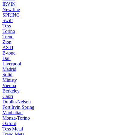
IRVIN
New line
SPRING
Swift
Tess
Torino
Trend
Zion
ASTI
B-tone
Dali
Liverpool
Madrid
Solid
Ministy
Vienna
Berkeley
Capri
Dublin-Nelson
Fort Irvin Spring
Manhattan
Monza-Torino
Oxford
Tess Metal
Trend Metal