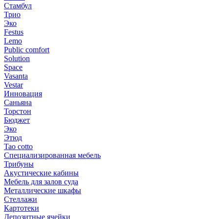
Стамбул
Трио
Эко
Festus
Lemo
Public comfort
Solution
Space
Vasanta
Vestar
Инновация
Саньяна
Торстон
Бюджет
Эко
Этюд
Tao cotto
Специализированная мебель
Трибуны
Акустические кабины
Мебель для залов суда
Металлические шкафы
Стеллажи
Картотеки
Депозитные ячейки