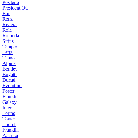
Positano
President QC
Rail
Renz
Riviera
Rola
Rotonda
Sirius
Tempio
Terra
Titano
Alpina
Bentley
Bugatti
Ducati
Evolution
Foster
Franklin
Galaxy
Inter
Torino
Tower
Triumf
Franklin
Аланья