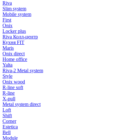
Riva
Slim system
Mobile system
First
Onix
Locker plus
Riva Колл-центр
Кухня FIT
Maris
Onix direct
Home office
Yalta
Riva-2 Metal system
Style
Onix wood
R-line soft
R-line
X-pull
Metal system direct
Loft
Shift
Corner
Estetica
Bell
Module