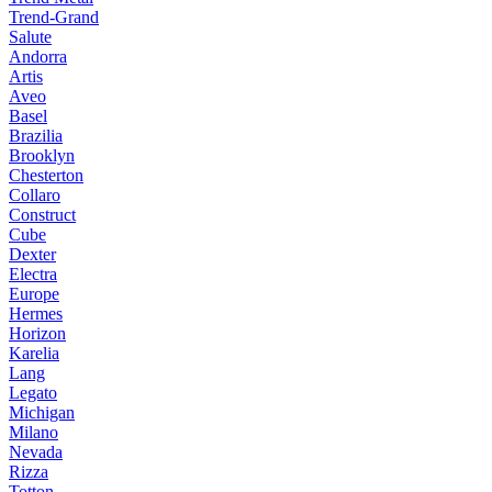
Trend-Grand
Salute
Andorra
Artis
Aveo
Basel
Brazilia
Brooklyn
Chesterton
Collaro
Construct
Cube
Dexter
Electra
Europe
Hermes
Horizon
Karelia
Lang
Legato
Michigan
Milano
Nevada
Rizza
Totton