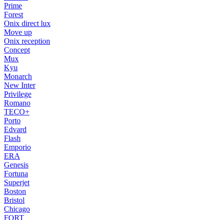
Prime
Forest
Onix direct lux
Move up
Onix reception
Concept
Mux
Kyu
Monarch
New Inter
Privilege
Romano
TECO+
Porto
Edvard
Flash
Emporio
ERA
Genesis
Fortuna
Superjet
Boston
Bristol
Chicago
FORT