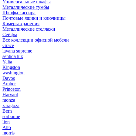
Универсальные шкафы
Металлические тумбы
Шкафы кассира
Почтовые ящики и ключницы
Камеры хранения
Металлические стеллажи
Сейфы
Все коллекции офисной мебели
Grace
lavana supreme
sentida lux
Yalta
Kingston
washington
Davos
Amber
Princeton
Harvard
monza
zaragoza
Bern
sorbonne
lion
Alto
morris