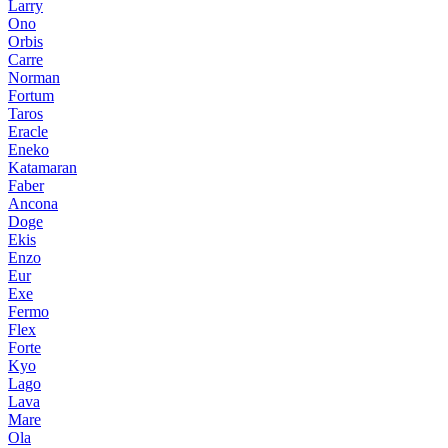
Larry
Ono
Orbis
Carre
Norman
Fortum
Taros
Eracle
Eneko
Katamaran
Faber
Ancona
Doge
Ekis
Enzo
Eur
Exe
Fermo
Flex
Forte
Kyo
Lago
Lava
Mare
Ola