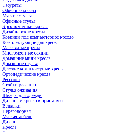
Табуреты
Офисные кресла
Мягкие стулья
Офисные стулья
Эргономичные кресла
Дизайнерские кресла
Коврики под компьютерное кресло
Комплектующие для кресел
Массажные кресла
Многоместные секции
Домашние мини-кресла
Домашние стулья
Детские компьютерные кресла
Ортопедические кресла
Ресепшн
Стойки ресепшн
Стулья ожидания
Шкафы для одежды
Диваны и кресла в приемную
Вешалки
Переговорная
Мягкая мебель
Диваны
Кресла