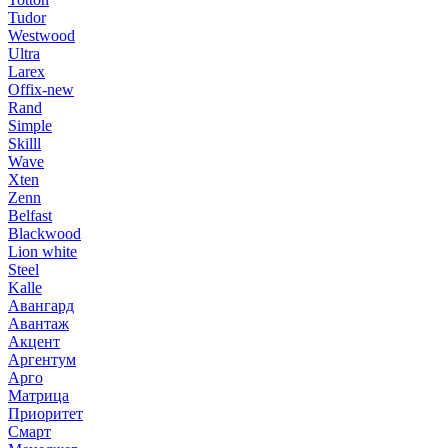
Tudor
Westwood
Ultra
Larex
Offix-new
Rand
Simple
Skilll
Wave
Xten
Zenn
Belfast
Blackwood
Lion white
Steel
Kalle
Авангард
Авантаж
Акцент
Аргентум
Арго
Матрица
Приоритет
Смарт