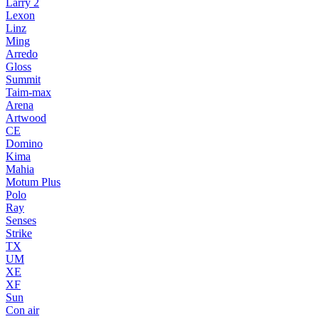
Larry 2
Lexon
Linz
Ming
Arredo
Gloss
Summit
Taim-max
Arena
Artwood
CE
Domino
Kima
Mahia
Motum Plus
Polo
Ray
Senses
Strike
TX
UM
XE
XF
Sun
Con air