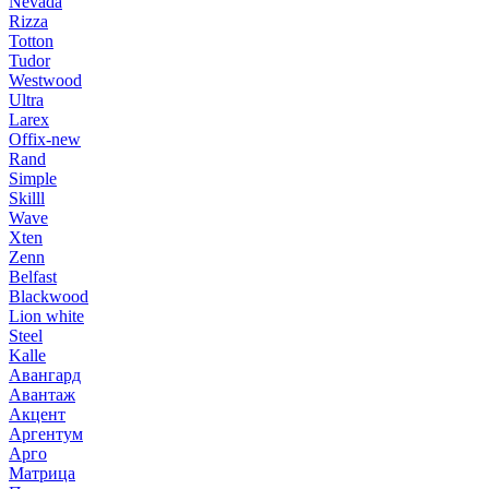
Nevada
Rizza
Totton
Tudor
Westwood
Ultra
Larex
Offix-new
Rand
Simple
Skilll
Wave
Xten
Zenn
Belfast
Blackwood
Lion white
Steel
Kalle
Авангард
Авантаж
Акцент
Аргентум
Арго
Матрица