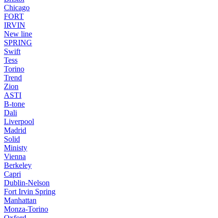
Chicago
FORT
IRVIN
New line
SPRING
Swift
Tess
Torino
Trend
Zion
ASTI
B-tone
Dali
Liverpool
Madrid
Solid
Ministy
Vienna
Berkeley
Capri
Dublin-Nelson
Fort Irvin Spring
Manhattan
Monza-Torino
Oxford