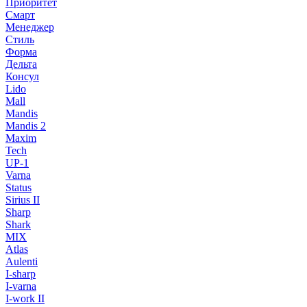
Приоритет
Смарт
Менеджер
Стиль
Форма
Дельта
Консул
Lido
Mall
Mandis
Mandis 2
Maxim
Tech
UP-1
Varna
Status
Sirius II
Sharp
Shark
MIX
Atlas
Aulenti
I-sharp
I-varna
I-work II