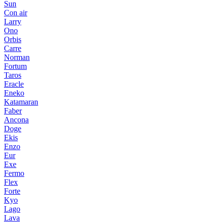
Sun
Con air
Larry
Ono
Orbis
Carre
Norman
Fortum
Taros
Eracle
Eneko
Katamaran
Faber
Ancona
Doge
Ekis
Enzo
Eur
Exe
Fermo
Flex
Forte
Kyo
Lago
Lava