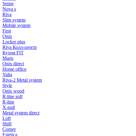
Sense
Nova s
Riva
Slim system
Mobile system
First
Onix
Locker plus
Riva Колл-центр
Кухня FIT
Maris
Onix direct
Home office
Yalta
Riva-2 Metal system
Style
Onix wood
R-line soft
R-line
X-pull
Metal system direct
Loft
Shift
Corner
Estetica