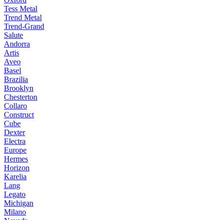
Tess Metal
Trend Metal
Trend-Grand
Salute
Andorra
Artis
Aveo
Basel
Brazilia
Brooklyn
Chesterton
Collaro
Construct
Cube
Dexter
Electra
Europe
Hermes
Horizon
Karelia
Lang
Legato
Michigan
Milano