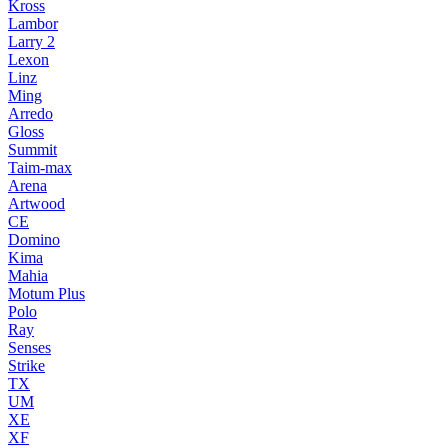
Kross
Lambor
Larry 2
Lexon
Linz
Ming
Arredo
Gloss
Summit
Taim-max
Arena
Artwood
CE
Domino
Kima
Mahia
Motum Plus
Polo
Ray
Senses
Strike
TX
UM
XE
XF