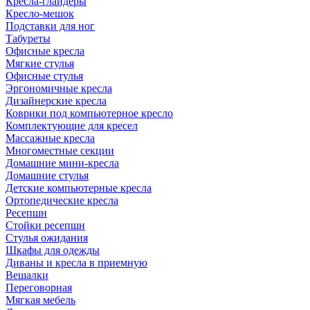
Кресла-глайдеры
Кресло-мешок
Подставки для ног
Табуреты
Офисные кресла
Мягкие стулья
Офисные стулья
Эргономичные кресла
Дизайнерские кресла
Коврики под компьютерное кресло
Комплектующие для кресел
Массажные кресла
Многоместные секции
Домашние мини-кресла
Домашние стулья
Детские компьютерные кресла
Ортопедические кресла
Ресепшн
Стойки ресепшн
Стулья ожидания
Шкафы для одежды
Диваны и кресла в приемную
Вешалки
Переговорная
Мягкая мебель