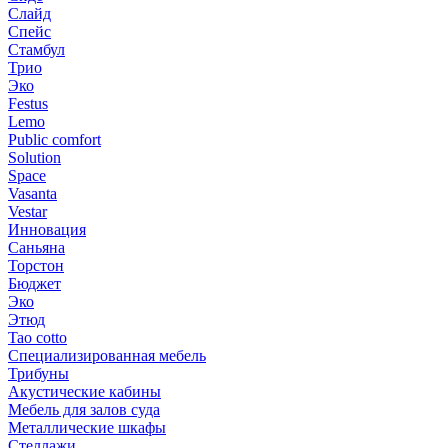
Слайд
Спейс
Стамбул
Трио
Эко
Festus
Lemo
Public comfort
Solution
Space
Vasanta
Vestar
Инновация
Саньяна
Торстон
Бюджет
Эко
Этюд
Tao cotto
Специализированная мебель
Трибуны
Акустические кабины
Мебель для залов суда
Металлические шкафы
Стеллажи