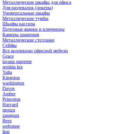
Металлические шкафы для офиса
Для раздевалок (локеры)
Универсальные шкафы
Металлические тумбы
Шкафы кассира
Почтовые ящики и ключницы
Камеры хранения
Металлические стеллажи
Сейфы
Все коллекции офисной мебели
Grace
lavana supreme
sentida lux
Yalta
Kingston
washington
Davos
Amber
Princeton
Harvard
monza
zaragoza
Bern
sorbonne
lion