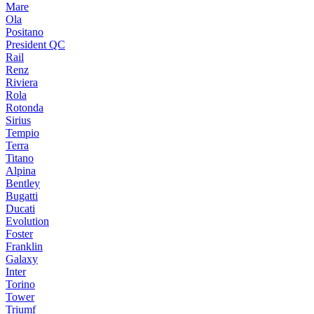
Mare
Ola
Positano
President QC
Rail
Renz
Riviera
Rola
Rotonda
Sirius
Tempio
Terra
Titano
Alpina
Bentley
Bugatti
Ducati
Evolution
Foster
Franklin
Galaxy
Inter
Torino
Tower
Triumf