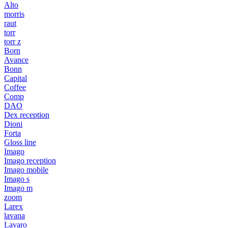
Alto
morris
raut
torr
torr z
Born
Avance
Bonn
Capital
Coffee
Comp
DAO
Dex reception
Dioni
Forta
Gloss line
Imago
Imago reception
Imago mobile
Imago s
Imago m
zoom
Larex
lavana
Lavaro