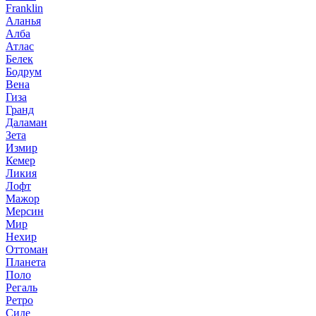
Franklin
Аланья
Алба
Атлас
Белек
Бодрум
Вена
Гиза
Гранд
Даламан
Зета
Измир
Кемер
Ликия
Лофт
Мажор
Мерсин
Мир
Нехир
Оттоман
Планета
Поло
Регаль
Ретро
Сиде