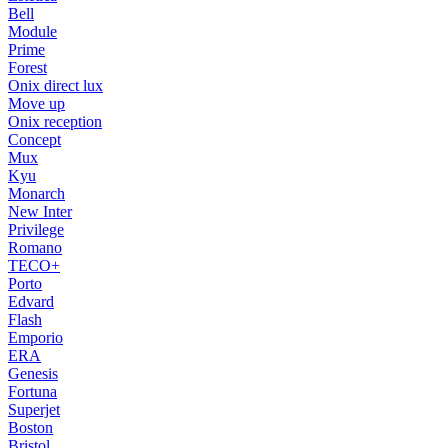
Bell
Module
Prime
Forest
Onix direct lux
Move up
Onix reception
Concept
Mux
Kyu
Monarch
New Inter
Privilege
Romano
TECO+
Porto
Edvard
Flash
Emporio
ERA
Genesis
Fortuna
Superjet
Boston
Bristol