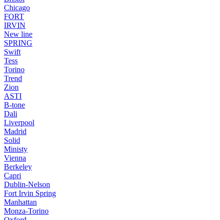
Chicago
FORT
IRVIN
New line
SPRING
Swift
Tess
Torino
Trend
Zion
ASTI
B-tone
Dali
Liverpool
Madrid
Solid
Ministy
Vienna
Berkeley
Capri
Dublin-Nelson
Fort Irvin Spring
Manhattan
Monza-Torino
Oxford