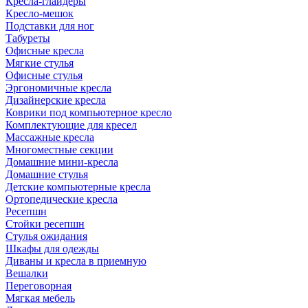
Кресла-глайдеры
Кресло-мешок
Подставки для ног
Табуреты
Офисные кресла
Мягкие стулья
Офисные стулья
Эргономичные кресла
Дизайнерские кресла
Коврики под компьютерное кресло
Комплектующие для кресел
Массажные кресла
Многоместные секции
Домашние мини-кресла
Домашние стулья
Детские компьютерные кресла
Ортопедические кресла
Ресепшн
Стойки ресепшн
Стулья ожидания
Шкафы для одежды
Диваны и кресла в приемную
Вешалки
Переговорная
Мягкая мебель