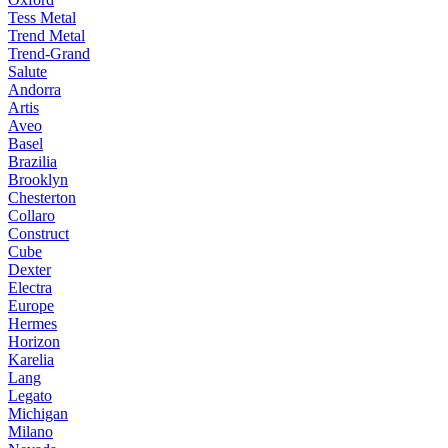
Tess Metal
Trend Metal
Trend-Grand
Salute
Andorra
Artis
Aveo
Basel
Brazilia
Brooklyn
Chesterton
Collaro
Construct
Cube
Dexter
Electra
Europe
Hermes
Horizon
Karelia
Lang
Legato
Michigan
Milano