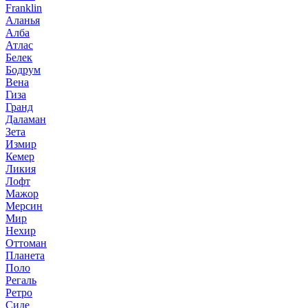
Franklin
Аланья
Алба
Атлас
Белек
Бодрум
Вена
Гиза
Гранд
Даламан
Зета
Измир
Кемер
Ликия
Лофт
Мажор
Мерсин
Мир
Нехир
Оттоман
Планета
Поло
Регаль
Ретро
Сиде