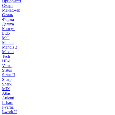
Приоритет
Смарт
Менеджер
Стиль
Форма
Дельта
Консул
Lido
Mall
Mandis
Mandis 2
Maxim
Tech
UP-1
Varna
Status
Sirius II
Sharp
Shark
MIX
Atlas
Aulenti
I-sharp
I-varna
I-work II