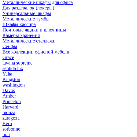
Металлические шкафы для офиса
Для раздевалок (локеры)
Универсальные шкафы
Металлические тумбы
Шкафы кассира
Почтовые ящики и ключницы
Камеры хранения
Металлические стеллажи
Сейфы
Все коллекции офисной мебели
Grace
lavana supreme
sentida lux
Yalta
Kingston
washington
Davos
Amber
Princeton
Harvard
monza
zaragoza
Bern
sorbonne
lion