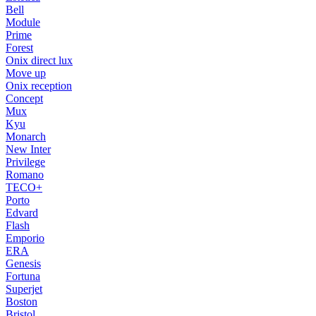
Bell
Module
Prime
Forest
Onix direct lux
Move up
Onix reception
Concept
Mux
Kyu
Monarch
New Inter
Privilege
Romano
TECO+
Porto
Edvard
Flash
Emporio
ERA
Genesis
Fortuna
Superjet
Boston
Bristol