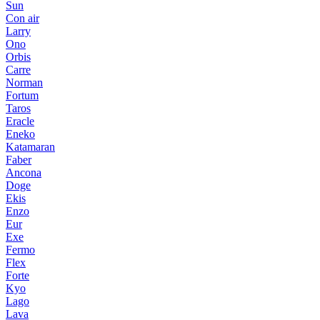
Sun
Con air
Larry
Ono
Orbis
Carre
Norman
Fortum
Taros
Eracle
Eneko
Katamaran
Faber
Ancona
Doge
Ekis
Enzo
Eur
Exe
Fermo
Flex
Forte
Kyo
Lago
Lava