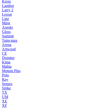
Kross
Lambor
Larry 2
Lexon
Linz
Ming
Arredo
Gloss
Summit
Taim-max
Arena
Artwood
CE
Domino
Kima
Mahia
Motum Plus
Polo
Ray
Senses
Strike
TX
UM
XE
XF