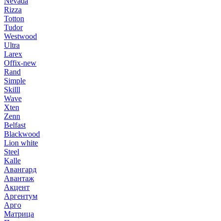
Nevada
Rizza
Totton
Tudor
Westwood
Ultra
Larex
Offix-new
Rand
Simple
Skilll
Wave
Xten
Zenn
Belfast
Blackwood
Lion white
Steel
Kalle
Авангард
Авантаж
Акцент
Аргентум
Арго
Матрица