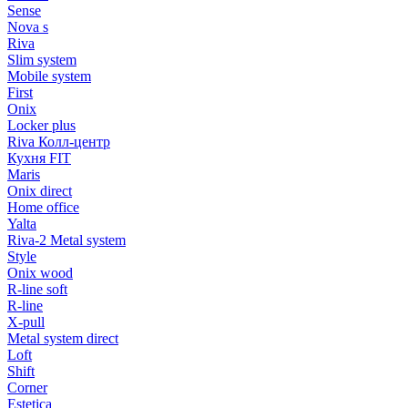
Sense
Nova s
Riva
Slim system
Mobile system
First
Onix
Locker plus
Riva Колл-центр
Кухня FIT
Maris
Onix direct
Home office
Yalta
Riva-2 Metal system
Style
Onix wood
R-line soft
R-line
X-pull
Metal system direct
Loft
Shift
Corner
Estetica