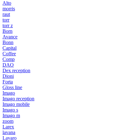
Alto
morris
raut
torr
torr z
Born
Avance
Bonn
Capital
Coffee
Comp
DAO
Dex reception
Dioni
Forta
Gloss line
Imago
Imago reception
Imago mobile
Imago s
Imago m
zoom
Larex
lavana
Lavaro