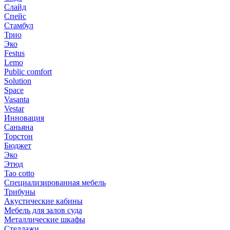
Слайд
Спейс
Стамбул
Трио
Эко
Festus
Lemo
Public comfort
Solution
Space
Vasanta
Vestar
Инновация
Саньяна
Торстон
Бюджет
Эко
Этюд
Tao cotto
Специализированная мебель
Трибуны
Акустические кабины
Мебель для залов суда
Металлические шкафы
Стеллажи