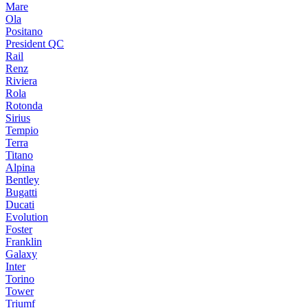
Mare
Ola
Positano
President QC
Rail
Renz
Riviera
Rola
Rotonda
Sirius
Tempio
Terra
Titano
Alpina
Bentley
Bugatti
Ducati
Evolution
Foster
Franklin
Galaxy
Inter
Torino
Tower
Triumf