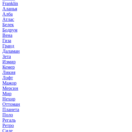
Franklin
Аланья
Алба
Атлас
Белек
Бодрум
Вена
Гиза
Гранд
Даламан
Зета
Измир
Кемер
Ликия
Лофт
Мажор
Мерсин
Мир
Нехир
Оттоман
Планета
Поло
Регаль
Ретро
Сиде