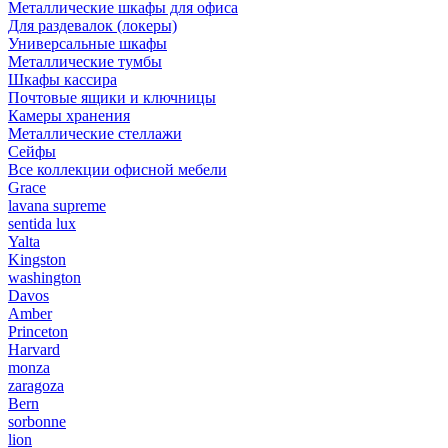
Металлические шкафы для офиса
Для раздевалок (локеры)
Универсальные шкафы
Металлические тумбы
Шкафы кассира
Почтовые ящики и ключницы
Камеры хранения
Металлические стеллажи
Сейфы
Все коллекции офисной мебели
Grace
lavana supreme
sentida lux
Yalta
Kingston
washington
Davos
Amber
Princeton
Harvard
monza
zaragoza
Bern
sorbonne
lion