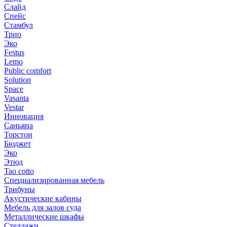
Слайд
Спейс
Стамбул
Трио
Эко
Festus
Lemo
Public comfort
Solution
Space
Vasanta
Vestar
Инновация
Саньяна
Торстон
Бюджет
Эко
Этюд
Tao cotto
Специализированная мебель
Трибуны
Акустические кабины
Мебель для залов суда
Металлические шкафы
Стеллажи