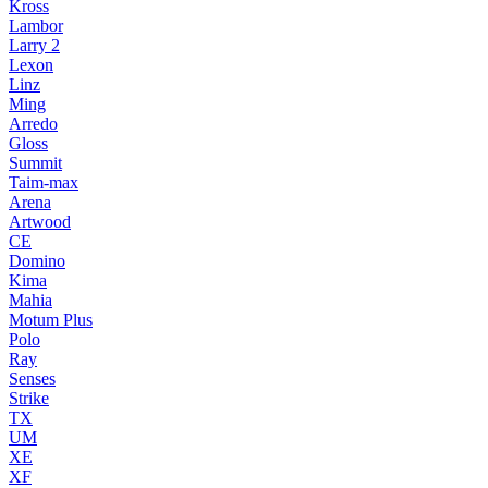
Kross
Lambor
Larry 2
Lexon
Linz
Ming
Arredo
Gloss
Summit
Taim-max
Arena
Artwood
CE
Domino
Kima
Mahia
Motum Plus
Polo
Ray
Senses
Strike
TX
UM
XE
XF