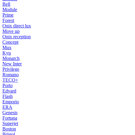
Bell
Module
Prime
Forest
Onix direct lux
Move up
Onix reception
Concept
Mux
Kyu
Monarch
New Inter
Privilege
Romano
TECO+
Porto
Edvard
Flash
Emporio
ERA
Genesis
Fortuna
Superjet
Boston
Bristol