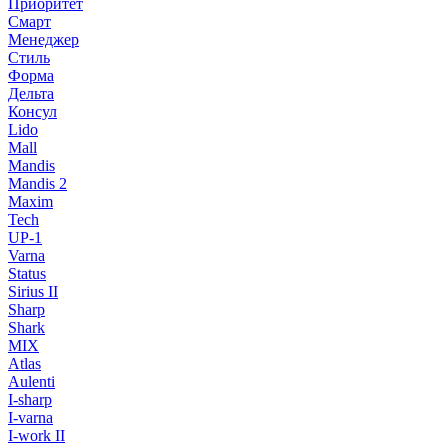
Приоритет
Смарт
Менеджер
Стиль
Форма
Дельта
Консул
Lido
Mall
Mandis
Mandis 2
Maxim
Tech
UP-1
Varna
Status
Sirius II
Sharp
Shark
MIX
Atlas
Aulenti
I-sharp
I-varna
I-work II