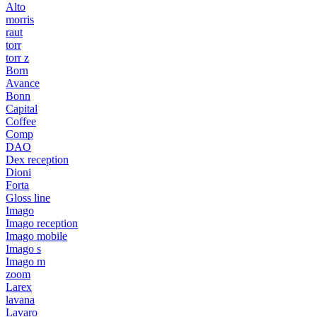
Alto
morris
raut
torr
torr z
Born
Avance
Bonn
Capital
Coffee
Comp
DAO
Dex reception
Dioni
Forta
Gloss line
Imago
Imago reception
Imago mobile
Imago s
Imago m
zoom
Larex
lavana
Lavaro