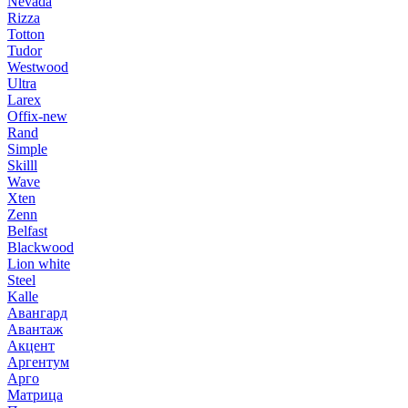
Nevada
Rizza
Totton
Tudor
Westwood
Ultra
Larex
Offix-new
Rand
Simple
Skilll
Wave
Xten
Zenn
Belfast
Blackwood
Lion white
Steel
Kalle
Авангард
Авантаж
Акцент
Аргентум
Арго
Матрица