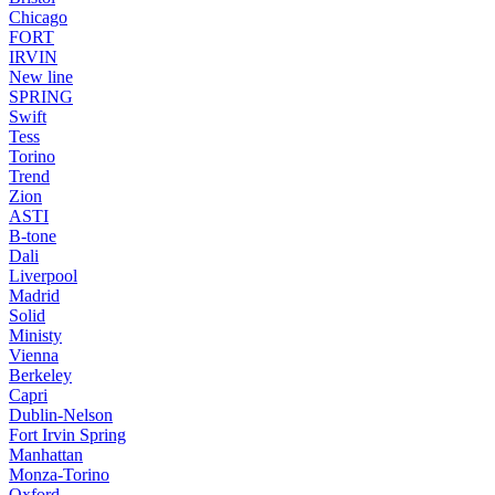
Chicago
FORT
IRVIN
New line
SPRING
Swift
Tess
Torino
Trend
Zion
ASTI
B-tone
Dali
Liverpool
Madrid
Solid
Ministy
Vienna
Berkeley
Capri
Dublin-Nelson
Fort Irvin Spring
Manhattan
Monza-Torino
Oxford