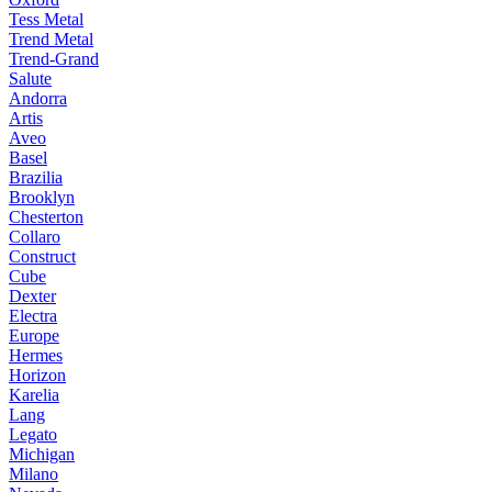
Tess Metal
Trend Metal
Trend-Grand
Salute
Andorra
Artis
Aveo
Basel
Brazilia
Brooklyn
Chesterton
Collaro
Construct
Cube
Dexter
Electra
Europe
Hermes
Horizon
Karelia
Lang
Legato
Michigan
Milano