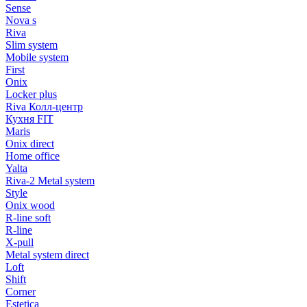
Sense
Nova s
Riva
Slim system
Mobile system
First
Onix
Locker plus
Riva Колл-центр
Кухня FIT
Maris
Onix direct
Home office
Yalta
Riva-2 Metal system
Style
Onix wood
R-line soft
R-line
X-pull
Metal system direct
Loft
Shift
Corner
Estetica