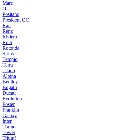
Mare
Ola
Positano
President QC
Rail
Renz
Riviera
Rola
Rotonda
Sirius
Tempio
Terra
Titano
Alpina
Bentley
Bugatti
Ducati
Evolution
Foster
Franklin
Galaxy
Inter
Torino
Tower
Triumf