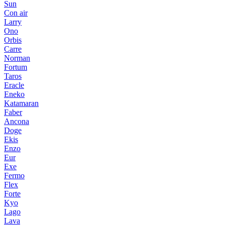
Sun
Con air
Larry
Ono
Orbis
Carre
Norman
Fortum
Taros
Eracle
Eneko
Katamaran
Faber
Ancona
Doge
Ekis
Enzo
Eur
Exe
Fermo
Flex
Forte
Kyo
Lago
Lava