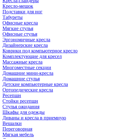
Кресла-глайдеры
Кресло-мешок
Подставки для ног
Табуреты
Офисные кресла
Мягкие стулья
Офисные стулья
Эргономичные кресла
Дизайнерские кресла
Коврики под компьютерное кресло
Комплектующие для кресел
Массажные кресла
Многоместные секции
Домашние мини-кресла
Домашние стулья
Детские компьютерные кресла
Ортопедические кресла
Ресепшн
Стойки ресепшн
Стулья ожидания
Шкафы для одежды
Диваны и кресла в приемную
Вешалки
Переговорная
Мягкая мебель