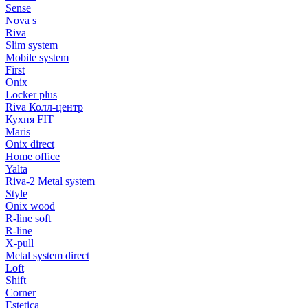
Sense
Nova s
Riva
Slim system
Mobile system
First
Onix
Locker plus
Riva Колл-центр
Кухня FIT
Maris
Onix direct
Home office
Yalta
Riva-2 Metal system
Style
Onix wood
R-line soft
R-line
X-pull
Metal system direct
Loft
Shift
Corner
Estetica