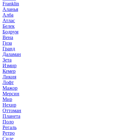
Franklin
Аланья
Алба
Атлас
Белек
Бодрум
Вена
Гиза
Гранд
Даламан
Зета
Измир
Кемер
Ликия
Лофт
Мажор
Мерсин
Мир
Нехир
Оттоман
Планета
Поло
Регаль
Ретро
Сиде