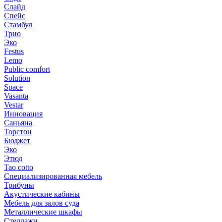
Слайд
Спейс
Стамбул
Трио
Эко
Festus
Lemo
Public comfort
Solution
Space
Vasanta
Vestar
Инновация
Саньяна
Торстон
Бюджет
Эко
Этюд
Tao cotto
Специализированная мебель
Трибуны
Акустические кабины
Мебель для залов суда
Металлические шкафы
Стеллажи