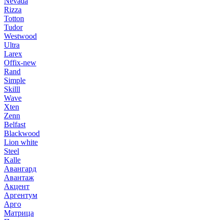
Nevada
Rizza
Totton
Tudor
Westwood
Ultra
Larex
Offix-new
Rand
Simple
Skilll
Wave
Xten
Zenn
Belfast
Blackwood
Lion white
Steel
Kalle
Авангард
Авантаж
Акцент
Аргентум
Арго
Матрица