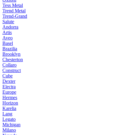
Tess Metal
Trend Metal
Trend-Grand
Salute
Andorra
Artis
Aveo
Basel
Brazilia
Brooklyn
Chesterton
Collaro
Construct
Cube
Dexter
Electra
Europe
Hermes
Horizon
Karelia
Lang
Legato
Michigan
Milano