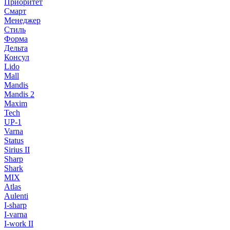
Приоритет
Смарт
Менеджер
Стиль
Форма
Дельта
Консул
Lido
Mall
Mandis
Mandis 2
Maxim
Tech
UP-1
Varna
Status
Sirius II
Sharp
Shark
MIX
Atlas
Aulenti
I-sharp
I-varna
I-work II