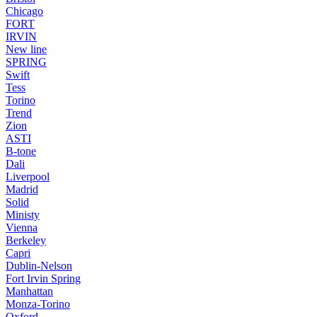
Chicago
FORT
IRVIN
New line
SPRING
Swift
Tess
Torino
Trend
Zion
ASTI
B-tone
Dali
Liverpool
Madrid
Solid
Ministy
Vienna
Berkeley
Capri
Dublin-Nelson
Fort Irvin Spring
Manhattan
Monza-Torino
Oxford