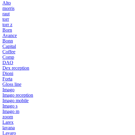
Alto
morris
raut
torr
torr z
Born
Avance
Bonn
Capital
Coffee
Comp
DAO
Dex reception
Dioni
Forta
Gloss line
Imago
Imago reception
Imago mobile
Imago s
Imago m
zoom
Larex
lavana
Lavaro