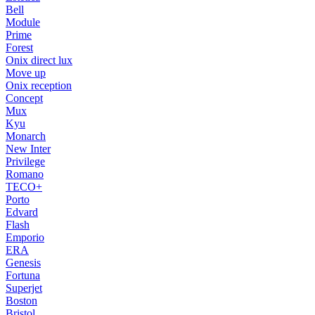
Bell
Module
Prime
Forest
Onix direct lux
Move up
Onix reception
Concept
Mux
Kyu
Monarch
New Inter
Privilege
Romano
TECO+
Porto
Edvard
Flash
Emporio
ERA
Genesis
Fortuna
Superjet
Boston
Bristol