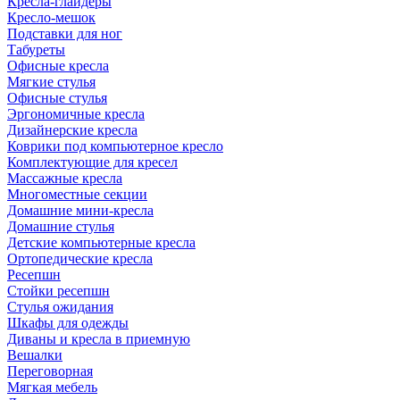
Кресла-глайдеры
Кресло-мешок
Подставки для ног
Табуреты
Офисные кресла
Мягкие стулья
Офисные стулья
Эргономичные кресла
Дизайнерские кресла
Коврики под компьютерное кресло
Комплектующие для кресел
Массажные кресла
Многоместные секции
Домашние мини-кресла
Домашние стулья
Детские компьютерные кресла
Ортопедические кресла
Ресепшн
Стойки ресепшн
Стулья ожидания
Шкафы для одежды
Диваны и кресла в приемную
Вешалки
Переговорная
Мягкая мебель