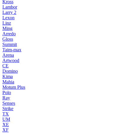
Kross
Lambor
Larry 2
Lexon
Linz
Ming
Arredo
Gloss
Summit
Taim-max
Arena
Artwood
CE
Domino
Kima
Mahia
Motum Plus
Polo
Ray
Senses
Strike
TX
UM
XE
XF