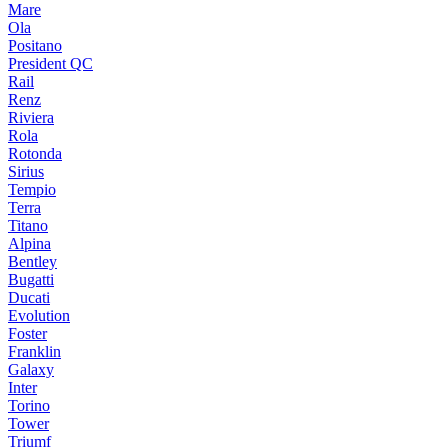
Mare
Ola
Positano
President QC
Rail
Renz
Riviera
Rola
Rotonda
Sirius
Tempio
Terra
Titano
Alpina
Bentley
Bugatti
Ducati
Evolution
Foster
Franklin
Galaxy
Inter
Torino
Tower
Triumf