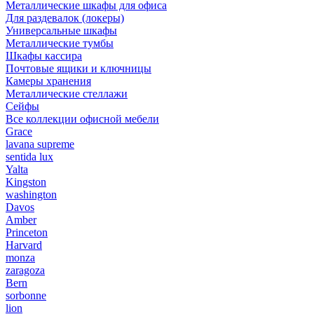
Металлические шкафы для офиса
Для раздевалок (локеры)
Универсальные шкафы
Металлические тумбы
Шкафы кассира
Почтовые ящики и ключницы
Камеры хранения
Металлические стеллажи
Сейфы
Все коллекции офисной мебели
Grace
lavana supreme
sentida lux
Yalta
Kingston
washington
Davos
Amber
Princeton
Harvard
monza
zaragoza
Bern
sorbonne
lion