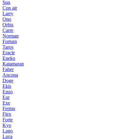
Sun
Con air
Larry
Ono
Orbis
Carre
Norman
Fortum
Taros
Eracle
Eneko
Katamaran
Faber
Ancona
Doge
Ekis
Enzo
Eur
Exe
Fermo
Flex
Forte
Kyo
Lago
Lava