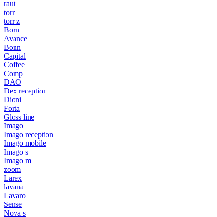
raut
torr
torr z
Born
Avance
Bonn
Capital
Coffee
Comp
DAO
Dex reception
Dioni
Forta
Gloss line
Imago
Imago reception
Imago mobile
Imago s
Imago m
zoom
Larex
lavana
Lavaro
Sense
Nova s