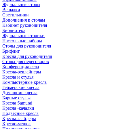
Журнальные столы
Вешалки
Светильники
Дополнения к столам
Кабинет руководителя
Библиотека
Журнальные столики
Настольные наборы
Столы для руководителя
Брифинг
Кресла для руководителя
Столы для переговоров
Конференц-кресла
Кресла-реклайнеры
Кресла и стулья
Компьютерные кресла
Геймерские кресла
Домашние кресла
Барные стулья
Кресла Samurai
Кресла -качалки
Подвесные кресла
Кресла-глайдеры
Кресло-мешок
Подставки для ног