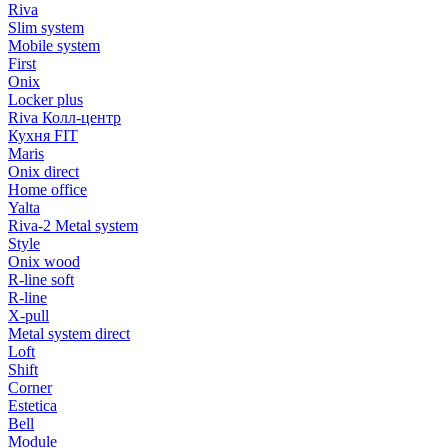
Riva
Slim system
Mobile system
First
Onix
Locker plus
Riva Колл-центр
Кухня FIT
Maris
Onix direct
Home office
Yalta
Riva-2 Metal system
Style
Onix wood
R-line soft
R-line
X-pull
Metal system direct
Loft
Shift
Corner
Estetica
Bell
Module