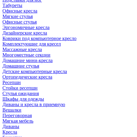
Табуреты
Офисные кресла
Мягкие стулья
Офисные стулья
Эргономичные кресла
Дизайнерские кресла
Коврики под компьютерное кресло
Комплектующие для кресел
Массажные кресла
Многоместные секции
Домашние мини-кресла
Домашние стулья
Детские компьютерные кресла
Ортопедические кресла
Ресепшн
Стойки ресепшн
Стулья ожидания
Шкафы для одежды
Диваны и кресла в приемную
Вешалки
Переговорная
Мягкая мебель
Диваны
Кресла