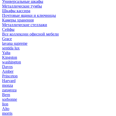
Универсальные шкафы
Металлические тумбы
Шкафы кассира
Почтовые ящики и ключницы
Камеры хранения
Металлические стеллажи
Сейфы
Все коллекции офисной мебели
Grace
lavana supreme
sentida lux
Yalta
Kingston
washington
Davos
Amber
Princeton
Harvard
monza
zaragoza
Bern
sorbonne
lion
Alto
morris