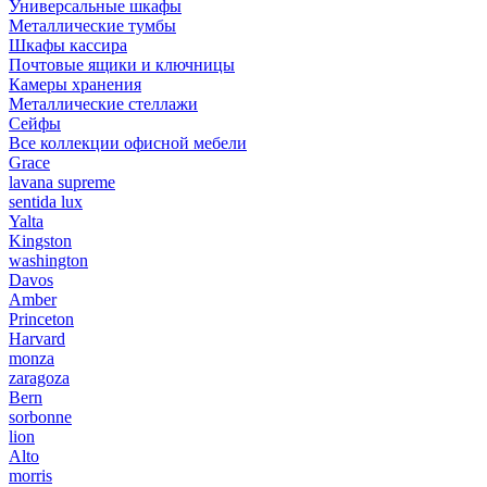
Универсальные шкафы
Металлические тумбы
Шкафы кассира
Почтовые ящики и ключницы
Камеры хранения
Металлические стеллажи
Сейфы
Все коллекции офисной мебели
Grace
lavana supreme
sentida lux
Yalta
Kingston
washington
Davos
Amber
Princeton
Harvard
monza
zaragoza
Bern
sorbonne
lion
Alto
morris