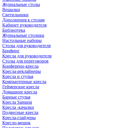
Журнальные столы
Вешалки
Светильники
Дополнения к столам
Кабинет руководителя
Библиотека
Журнальные столики
Настольные наборы
Столы для руководителя
Брифинг
Кресла для руководителя
Столы для переговоров
Конференц-кресла
Кресла-реклайнеры
Кресла и стулья
Компьютерные кресла
Геймерские кресла
Домашние кресла
Барные стулья
Кресла Samurai
Кресла -качалки
Подвесные кресла
Кресла-глайдеры
Кресло-мешок
Подставки для ног