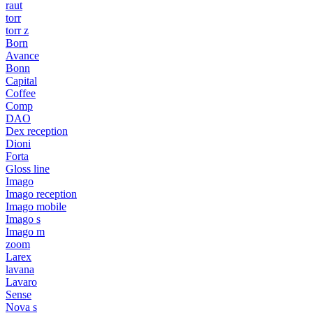
raut
torr
torr z
Born
Avance
Bonn
Capital
Coffee
Comp
DAO
Dex reception
Dioni
Forta
Gloss line
Imago
Imago reception
Imago mobile
Imago s
Imago m
zoom
Larex
lavana
Lavaro
Sense
Nova s