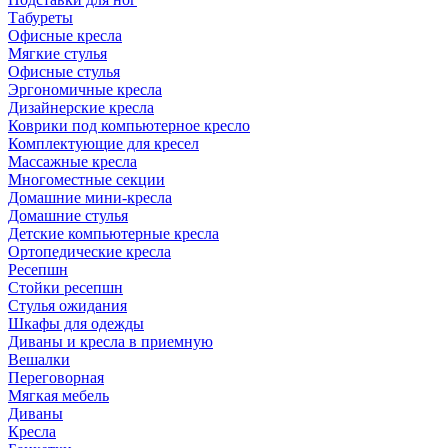
Табуреты
Офисные кресла
Мягкие стулья
Офисные стулья
Эргономичные кресла
Дизайнерские кресла
Коврики под компьютерное кресло
Комплектующие для кресел
Массажные кресла
Многоместные секции
Домашние мини-кресла
Домашние стулья
Детские компьютерные кресла
Ортопедические кресла
Ресепшн
Стойки ресепшн
Стулья ожидания
Шкафы для одежды
Диваны и кресла в приемную
Вешалки
Переговорная
Мягкая мебель
Диваны
Кресла