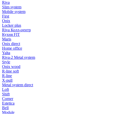
Riva
Slim system
Mobile system
First
Onix
Locker plus
Riva Колл-центр
Кухня FIT
Maris
Onix direct
Home office
Yalta
Riva-2 Metal system
Style
Onix wood
R-line soft
R-line
X-pull
Metal system direct
Loft
Shift
Corner
Estetica
Bell
Module