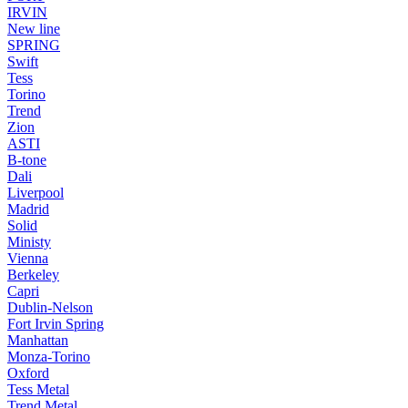
IRVIN
New line
SPRING
Swift
Tess
Torino
Trend
Zion
ASTI
B-tone
Dali
Liverpool
Madrid
Solid
Ministy
Vienna
Berkeley
Capri
Dublin-Nelson
Fort Irvin Spring
Manhattan
Monza-Torino
Oxford
Tess Metal
Trend Metal