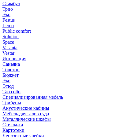
Стамбул
Трио
Эко
Festus
Lemo
Public comfort
Solution
Space
Vasanta
Vestar
Инновация
Саньяна
Торстон
Бюджет
Эко
Этюд
Tao cotto
Специализированная мебель
Трибуны
Акустические кабины
Мебель для залов суда
Металлические шкафы
Стеллажи
Картотеки
Депозитные ячейки