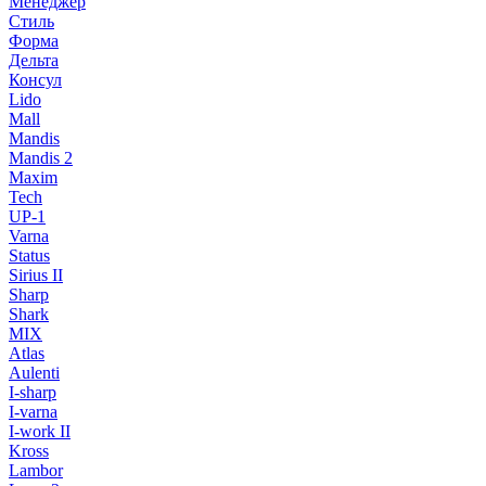
Менеджер
Стиль
Форма
Дельта
Консул
Lido
Mall
Mandis
Mandis 2
Maxim
Tech
UP-1
Varna
Status
Sirius II
Sharp
Shark
MIX
Atlas
Aulenti
I-sharp
I-varna
I-work II
Kross
Lambor