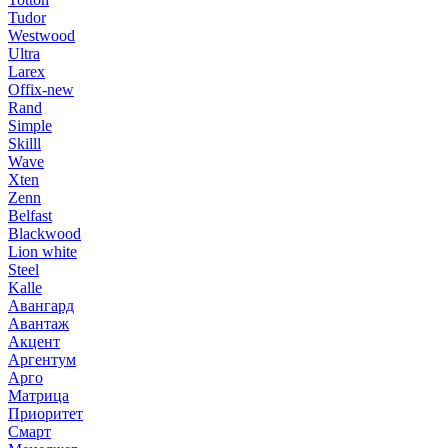
Tudor
Westwood
Ultra
Larex
Offix-new
Rand
Simple
Skilll
Wave
Xten
Zenn
Belfast
Blackwood
Lion white
Steel
Kalle
Авангард
Авантаж
Акцент
Аргентум
Арго
Матрица
Приоритет
Смарт