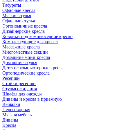
Табуреты
Офисные кресла
Мягкие стулья
Офисные стулья
Эргономичные кресла
Дизайнерские кресла
Коврики под компьютерное кресло
Комплектующие для кресел
Массажные кресла
Многоместные секции
Домашние мини-кресла
Домашние стулья
Детские компьютерные кресла
Ортопедические кресла
Ресепшн
Стойки ресепшн
Стулья ожидания
Шкафы для одежды
Диваны и кресла в приемную
Вешалки
Переговорная
Мягкая мебель
Диваны
Кресла