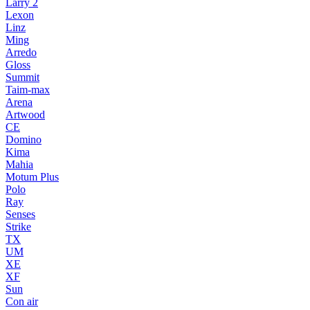
Larry 2
Lexon
Linz
Ming
Arredo
Gloss
Summit
Taim-max
Arena
Artwood
CE
Domino
Kima
Mahia
Motum Plus
Polo
Ray
Senses
Strike
TX
UM
XE
XF
Sun
Con air