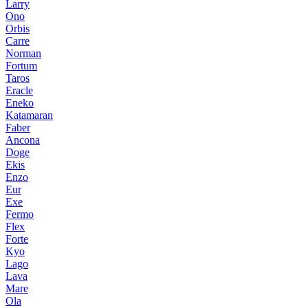
Larry
Ono
Orbis
Carre
Norman
Fortum
Taros
Eracle
Eneko
Katamaran
Faber
Ancona
Doge
Ekis
Enzo
Eur
Exe
Fermo
Flex
Forte
Kyo
Lago
Lava
Mare
Ola