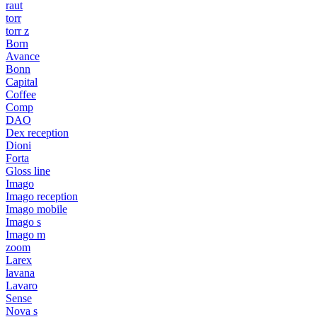
raut
torr
torr z
Born
Avance
Bonn
Capital
Coffee
Comp
DAO
Dex reception
Dioni
Forta
Gloss line
Imago
Imago reception
Imago mobile
Imago s
Imago m
zoom
Larex
lavana
Lavaro
Sense
Nova s