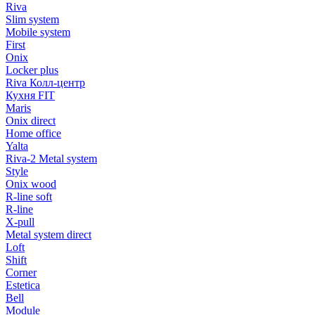
Riva
Slim system
Mobile system
First
Onix
Locker plus
Riva Колл-центр
Кухня FIT
Maris
Onix direct
Home office
Yalta
Riva-2 Metal system
Style
Onix wood
R-line soft
R-line
X-pull
Metal system direct
Loft
Shift
Corner
Estetica
Bell
Module