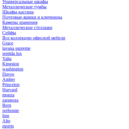
Универсальные шкафы
Металлические тумбы
Шкафы кассира
Почтовые ящики и ключницы
Камеры хранения
Металлические стеллажи
Сейфы
Все коллекции офисной мебели
Grace
lavana supreme
sentida lux
Yalta
Kingston
washington
Davos
Amber
Princeton
Harvard
monza
zaragoza
Bern
sorbonne
lion
Alto
morris