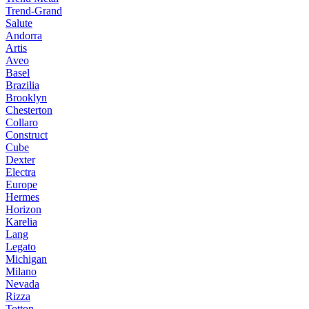
Trend-Grand
Salute
Andorra
Artis
Aveo
Basel
Brazilia
Brooklyn
Chesterton
Collaro
Construct
Cube
Dexter
Electra
Europe
Hermes
Horizon
Karelia
Lang
Legato
Michigan
Milano
Nevada
Rizza
Totton