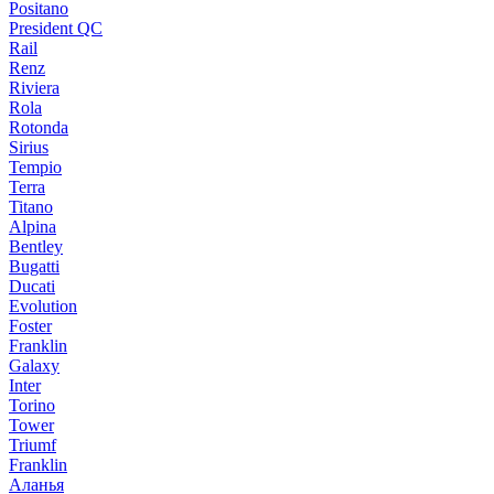
Positano
President QC
Rail
Renz
Riviera
Rola
Rotonda
Sirius
Tempio
Terra
Titano
Alpina
Bentley
Bugatti
Ducati
Evolution
Foster
Franklin
Galaxy
Inter
Torino
Tower
Triumf
Franklin
Аланья