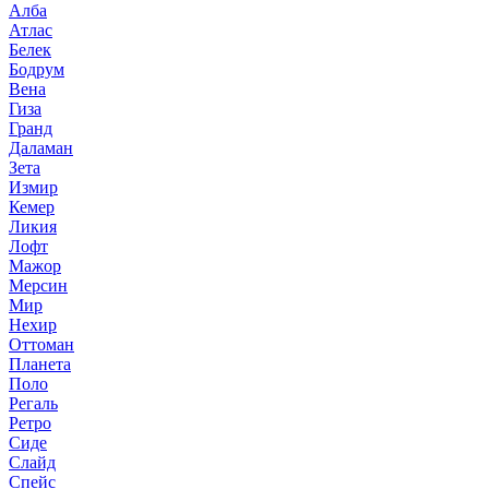
Алба
Атлас
Белек
Бодрум
Вена
Гиза
Гранд
Даламан
Зета
Измир
Кемер
Ликия
Лофт
Мажор
Мерсин
Мир
Нехир
Оттоман
Планета
Поло
Регаль
Ретро
Сиде
Слайд
Спейс