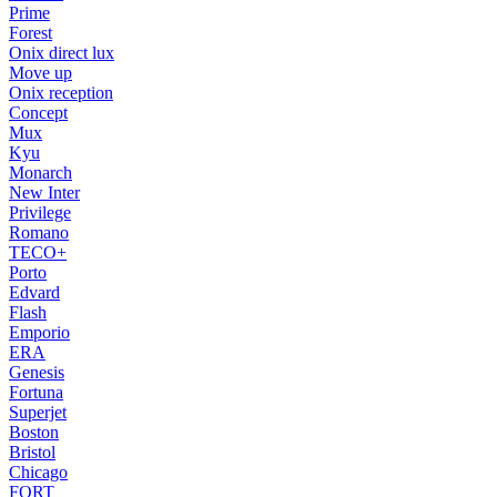
Prime
Forest
Onix direct lux
Move up
Onix reception
Concept
Mux
Kyu
Monarch
New Inter
Privilege
Romano
TECO+
Porto
Edvard
Flash
Emporio
ERA
Genesis
Fortuna
Superjet
Boston
Bristol
Chicago
FORT