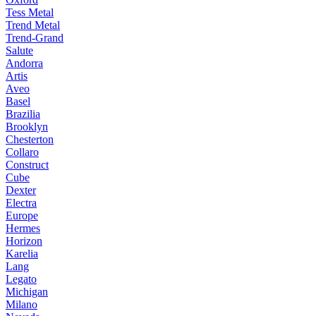
Tess Metal
Trend Metal
Trend-Grand
Salute
Andorra
Artis
Aveo
Basel
Brazilia
Brooklyn
Chesterton
Collaro
Construct
Cube
Dexter
Electra
Europe
Hermes
Horizon
Karelia
Lang
Legato
Michigan
Milano