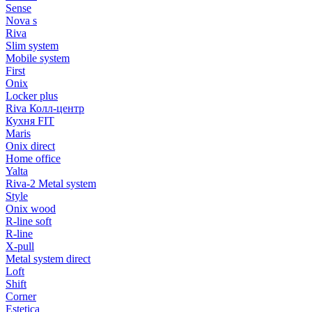
Sense
Nova s
Riva
Slim system
Mobile system
First
Onix
Locker plus
Riva Колл-центр
Кухня FIT
Maris
Onix direct
Home office
Yalta
Riva-2 Metal system
Style
Onix wood
R-line soft
R-line
X-pull
Metal system direct
Loft
Shift
Corner
Estetica