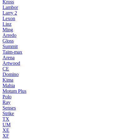
Kross
Lambor
Larry 2
Lexon
Linz
Ming
Arredo
Gloss
Summit
Taim-max
Arena
Artwood
CE
Domino
Kima
Mahia
Motum Plus
Polo
Ray
Senses
Strike
TX
UM
XE
XF