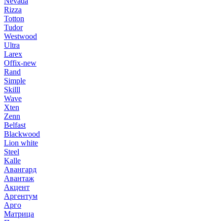
Nevada
Rizza
Totton
Tudor
Westwood
Ultra
Larex
Offix-new
Rand
Simple
Skilll
Wave
Xten
Zenn
Belfast
Blackwood
Lion white
Steel
Kalle
Авангард
Авантаж
Акцент
Аргентум
Арго
Матрица