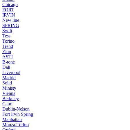
Chicago
FORT
IRVIN
New line
SPRING
Swift
Tess
Torino
Trend
Zion
ASTI
B-tone
Dali
Liverpool
Madrid
Solid
Ministy
Vienna
Berkeley
Capri
Dublin-Nelson
Fort Irvin Spring
Manhattan
Monza-Torino
Oxford