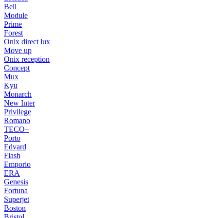
Bell
Module
Prime
Forest
Onix direct lux
Move up
Onix reception
Concept
Mux
Kyu
Monarch
New Inter
Privilege
Romano
TECO+
Porto
Edvard
Flash
Emporio
ERA
Genesis
Fortuna
Superjet
Boston
Bristol