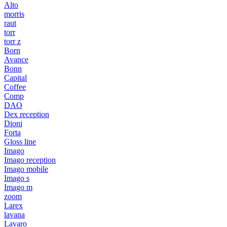
Alto
morris
raut
torr
torr z
Born
Avance
Bonn
Capital
Coffee
Comp
DAO
Dex reception
Dioni
Forta
Gloss line
Imago
Imago reception
Imago mobile
Imago s
Imago m
zoom
Larex
lavana
Lavaro