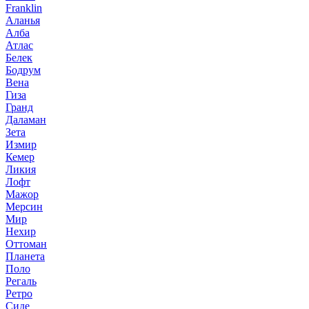
Franklin
Аланья
Алба
Атлас
Белек
Бодрум
Вена
Гиза
Гранд
Даламан
Зета
Измир
Кемер
Ликия
Лофт
Мажор
Мерсин
Мир
Нехир
Оттоман
Планета
Поло
Регаль
Ретро
Сиде