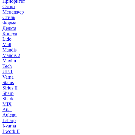
Приоритет
Смарт
Менеджер
Стиль
Форма
Дельта
Консул
Lido
Mall
Mandis
Mandis 2
Maxim
Tech
UP-1
Varna
Status
Sirius II
Sharp
Shark
MIX
Atlas
Aulenti
I-sharp
I-varna
I-work II