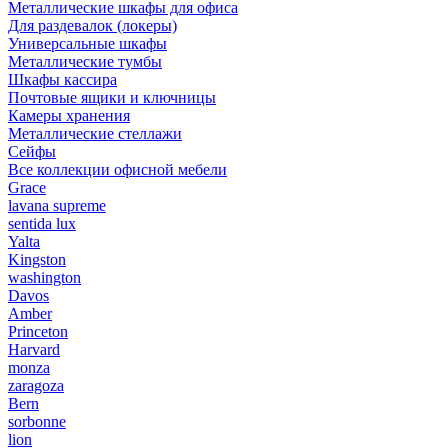
Металлические шкафы для офиса
Для раздевалок (локеры)
Универсальные шкафы
Металлические тумбы
Шкафы кассира
Почтовые ящики и ключницы
Камеры хранения
Металлические стеллажи
Сейфы
Все коллекции офисной мебели
Grace
lavana supreme
sentida lux
Yalta
Kingston
washington
Davos
Amber
Princeton
Harvard
monza
zaragoza
Bern
sorbonne
lion