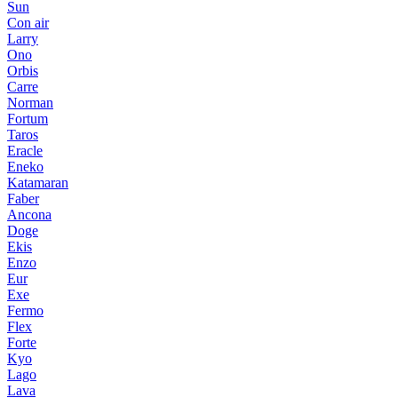
Sun
Con air
Larry
Ono
Orbis
Carre
Norman
Fortum
Taros
Eracle
Eneko
Katamaran
Faber
Ancona
Doge
Ekis
Enzo
Eur
Exe
Fermo
Flex
Forte
Kyo
Lago
Lava