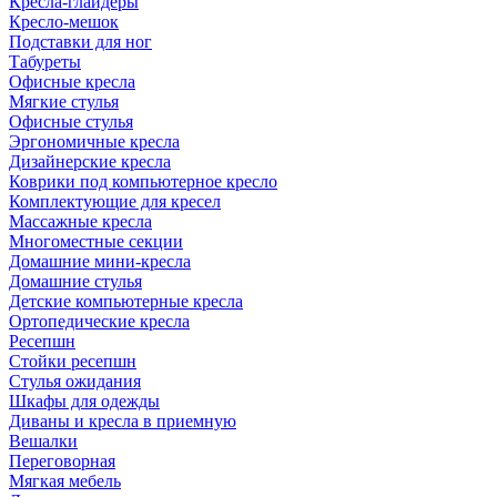
Кресла-глайдеры
Кресло-мешок
Подставки для ног
Табуреты
Офисные кресла
Мягкие стулья
Офисные стулья
Эргономичные кресла
Дизайнерские кресла
Коврики под компьютерное кресло
Комплектующие для кресел
Массажные кресла
Многоместные секции
Домашние мини-кресла
Домашние стулья
Детские компьютерные кресла
Ортопедические кресла
Ресепшн
Стойки ресепшн
Стулья ожидания
Шкафы для одежды
Диваны и кресла в приемную
Вешалки
Переговорная
Мягкая мебель