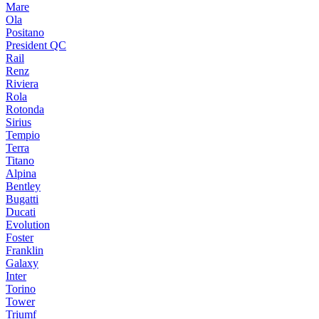
Mare
Ola
Positano
President QC
Rail
Renz
Riviera
Rola
Rotonda
Sirius
Tempio
Terra
Titano
Alpina
Bentley
Bugatti
Ducati
Evolution
Foster
Franklin
Galaxy
Inter
Torino
Tower
Triumf