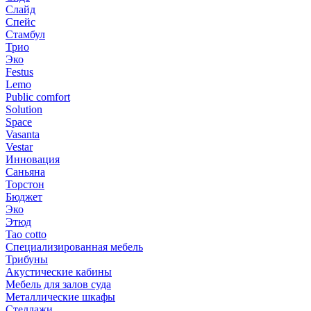
Слайд
Спейс
Стамбул
Трио
Эко
Festus
Lemo
Public comfort
Solution
Space
Vasanta
Vestar
Инновация
Саньяна
Торстон
Бюджет
Эко
Этюд
Tao cotto
Специализированная мебель
Трибуны
Акустические кабины
Мебель для залов суда
Металлические шкафы
Стеллажи