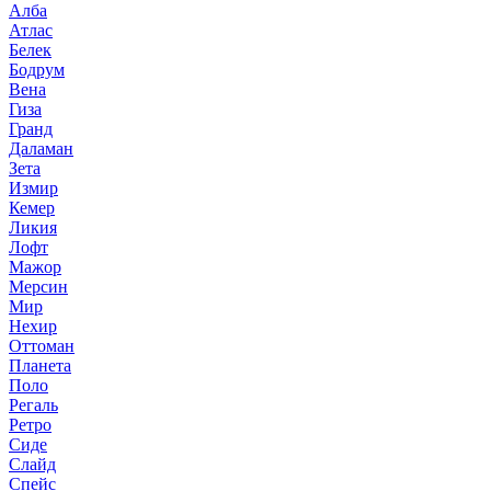
Алба
Атлас
Белек
Бодрум
Вена
Гиза
Гранд
Даламан
Зета
Измир
Кемер
Ликия
Лофт
Мажор
Мерсин
Мир
Нехир
Оттоман
Планета
Поло
Регаль
Ретро
Сиде
Слайд
Спейс