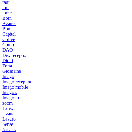
raut
torr
torr z
Born
Avance
Bonn
Capital
Coffee
Comp
DAO
Dex reception
Dioni
Forta
Gloss line
Imago
Imago reception
Imago mobile
Imago s
Imago m
zoom
Larex
lavana
Lavaro
Sense
Nova s