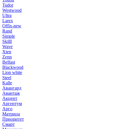
Tudor
Westwood
Ultra
Larex
Offix-new
Rand
Simple
Skilll
Wave
Xten
Zenn
Belfast
Blackwood
Lion white
Steel
Kalle
Авангард
Авантаж
Акцент
Аргентум
Арго
Матрица
Приоритет
Смарт