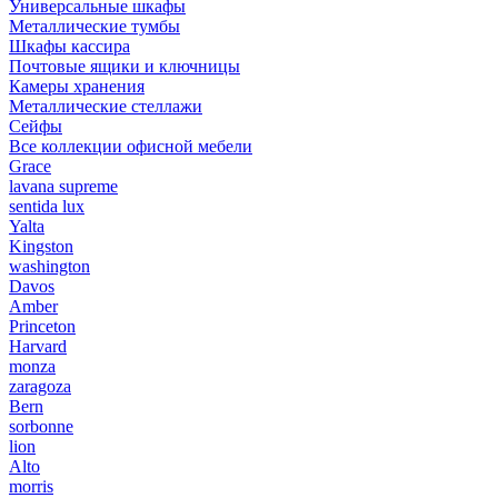
Универсальные шкафы
Металлические тумбы
Шкафы кассира
Почтовые ящики и ключницы
Камеры хранения
Металлические стеллажи
Сейфы
Все коллекции офисной мебели
Grace
lavana supreme
sentida lux
Yalta
Kingston
washington
Davos
Amber
Princeton
Harvard
monza
zaragoza
Bern
sorbonne
lion
Alto
morris