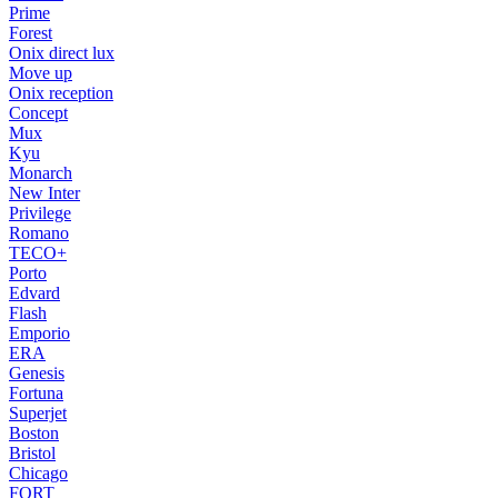
Prime
Forest
Onix direct lux
Move up
Onix reception
Concept
Mux
Kyu
Monarch
New Inter
Privilege
Romano
TECO+
Porto
Edvard
Flash
Emporio
ERA
Genesis
Fortuna
Superjet
Boston
Bristol
Chicago
FORT