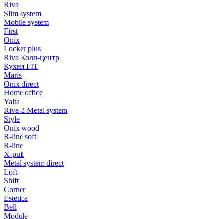
Riva
Slim system
Mobile system
First
Onix
Locker plus
Riva Колл-центр
Кухня FIT
Maris
Onix direct
Home office
Yalta
Riva-2 Metal system
Style
Onix wood
R-line soft
R-line
X-pull
Metal system direct
Loft
Shift
Corner
Estetica
Bell
Module