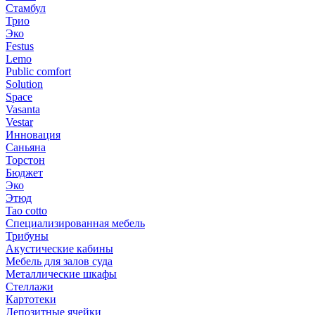
Стамбул
Трио
Эко
Festus
Lemo
Public comfort
Solution
Space
Vasanta
Vestar
Инновация
Саньяна
Торстон
Бюджет
Эко
Этюд
Tao cotto
Специализированная мебель
Трибуны
Акустические кабины
Мебель для залов суда
Металлические шкафы
Стеллажи
Картотеки
Депозитные ячейки