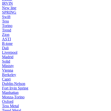
IRVIN
New line
SPRING
Swift
Tess
Torino
Trend
Zion
ASTI
B-tone
Dali
Liverpool
Madrid
Solid
Ministy
Vienna
Berkeley
Capri
Dublin-Nelson
Fort Irvin Spring
Manhattan
Monza-Torino
Oxford
Tess Metal
Trend Metal