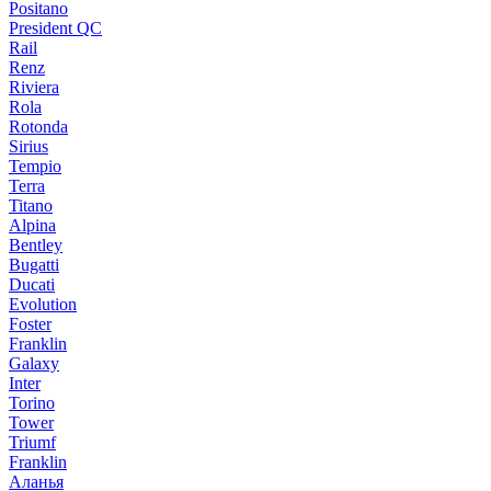
Positano
President QC
Rail
Renz
Riviera
Rola
Rotonda
Sirius
Tempio
Terra
Titano
Alpina
Bentley
Bugatti
Ducati
Evolution
Foster
Franklin
Galaxy
Inter
Torino
Tower
Triumf
Franklin
Аланья