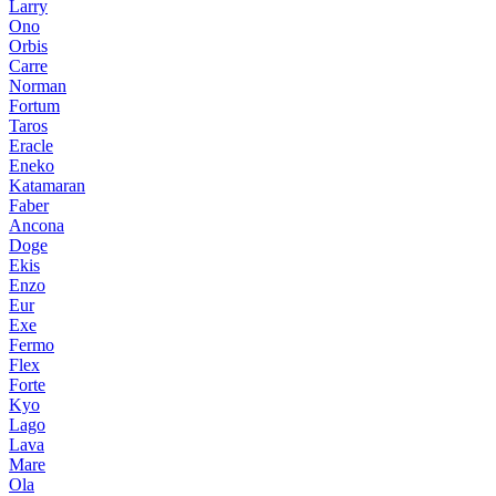
Larry
Ono
Orbis
Carre
Norman
Fortum
Taros
Eracle
Eneko
Katamaran
Faber
Ancona
Doge
Ekis
Enzo
Eur
Exe
Fermo
Flex
Forte
Kyo
Lago
Lava
Mare
Ola