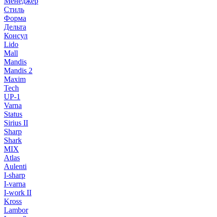
Менеджер
Стиль
Форма
Дельта
Консул
Lido
Mall
Mandis
Mandis 2
Maxim
Tech
UP-1
Varna
Status
Sirius II
Sharp
Shark
MIX
Atlas
Aulenti
I-sharp
I-varna
I-work II
Kross
Lambor