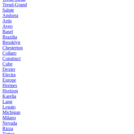
Trend-Grand
Salute
Andorra
Artis
Aveo
Basel
Brazilia
Brooklyn
Chesterton
Collaro
Construct
Cube
Dexter
Electra
Europe
Hermes
Horizon
Karelia
Lang
Legato
Michigan
Milano
Nevada
Rizza
Totton