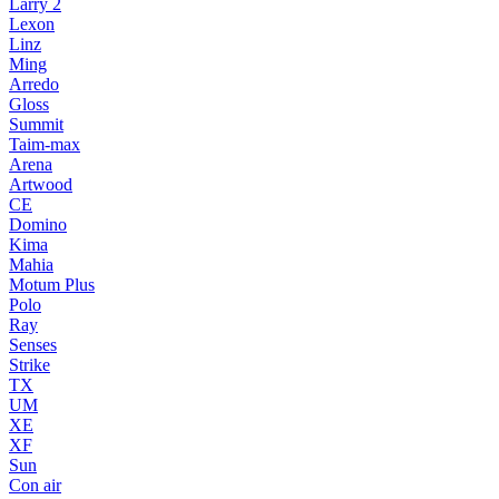
Larry 2
Lexon
Linz
Ming
Arredo
Gloss
Summit
Taim-max
Arena
Artwood
CE
Domino
Kima
Mahia
Motum Plus
Polo
Ray
Senses
Strike
TX
UM
XE
XF
Sun
Con air