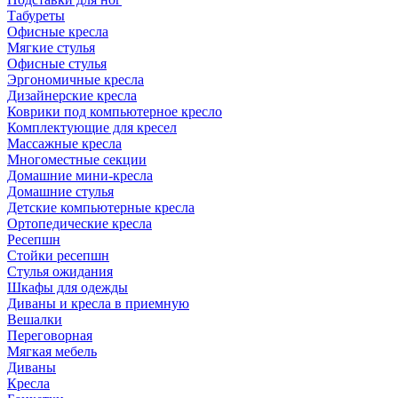
Табуреты
Офисные кресла
Мягкие стулья
Офисные стулья
Эргономичные кресла
Дизайнерские кресла
Коврики под компьютерное кресло
Комплектующие для кресел
Массажные кресла
Многоместные секции
Домашние мини-кресла
Домашние стулья
Детские компьютерные кресла
Ортопедические кресла
Ресепшн
Стойки ресепшн
Стулья ожидания
Шкафы для одежды
Диваны и кресла в приемную
Вешалки
Переговорная
Мягкая мебель
Диваны
Кресла