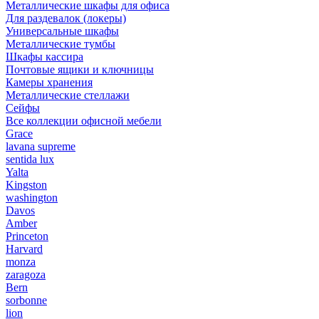
Металлические шкафы для офиса
Для раздевалок (локеры)
Универсальные шкафы
Металлические тумбы
Шкафы кассира
Почтовые ящики и ключницы
Камеры хранения
Металлические стеллажи
Сейфы
Все коллекции офисной мебели
Grace
lavana supreme
sentida lux
Yalta
Kingston
washington
Davos
Amber
Princeton
Harvard
monza
zaragoza
Bern
sorbonne
lion