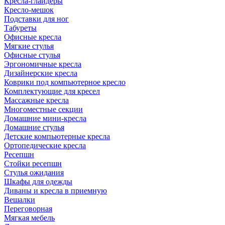
Кресла-глайдеры
Кресло-мешок
Подставки для ног
Табуреты
Офисные кресла
Мягкие стулья
Офисные стулья
Эргономичные кресла
Дизайнерские кресла
Коврики под компьютерное кресло
Комплектующие для кресел
Массажные кресла
Многоместные секции
Домашние мини-кресла
Домашние стулья
Детские компьютерные кресла
Ортопедические кресла
Ресепшн
Стойки ресепшн
Стулья ожидания
Шкафы для одежды
Диваны и кресла в приемную
Вешалки
Переговорная
Мягкая мебель