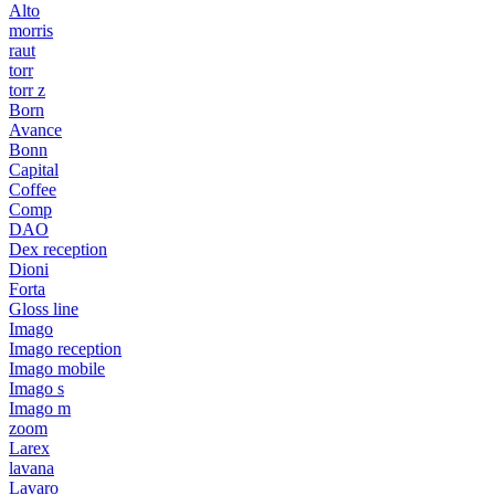
Alto
morris
raut
torr
torr z
Born
Avance
Bonn
Capital
Coffee
Comp
DAO
Dex reception
Dioni
Forta
Gloss line
Imago
Imago reception
Imago mobile
Imago s
Imago m
zoom
Larex
lavana
Lavaro