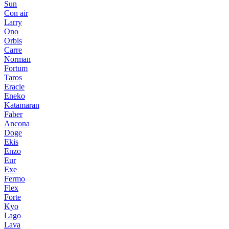
Sun
Con air
Larry
Ono
Orbis
Carre
Norman
Fortum
Taros
Eracle
Eneko
Katamaran
Faber
Ancona
Doge
Ekis
Enzo
Eur
Exe
Fermo
Flex
Forte
Kyo
Lago
Lava