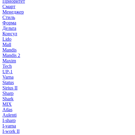
Приоритет
Смарт
Менеджер
Стиль
Форма
Дельта
Консул
Lido
Mall
Mandis
Mandis 2
Maxim
Tech
UP-1
Varna
Status
Sirius II
Sharp
Shark
MIX
Atlas
Aulenti
I-sharp
I-varna
I-work II