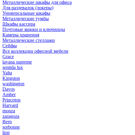
Металлические шкафы для офиса
Для раздевалок (локеры)
Универсальные шкафы
Металлические тумбы
Шкафы кассира
Почтовые ящики и ключницы
Камеры хранения
Металлические стеллажи
Сейфы
Все коллекции офисной мебели
Grace
lavana supreme
sentida lux
Yalta
Kingston
washington
Davos
Amber
Princeton
Harvard
monza
zaragoza
Bern
sorbonne
lion