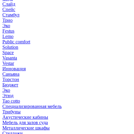
Слайд
Спейс
Стамбул
Трио
Эко
Festus
Lemo
Public comfort
Solution
Space
Vasanta
Vestar
Инновация
Саньяна
Торстон
Бюджет
Эко
Этюд
Tao cotto
Специализированная мебель
Трибуны
Акустические кабины
Мебель для залов суда
Металлические шкафы
Стеллажи