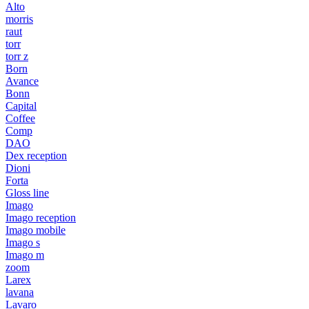
Alto
morris
raut
torr
torr z
Born
Avance
Bonn
Capital
Coffee
Comp
DAO
Dex reception
Dioni
Forta
Gloss line
Imago
Imago reception
Imago mobile
Imago s
Imago m
zoom
Larex
lavana
Lavaro