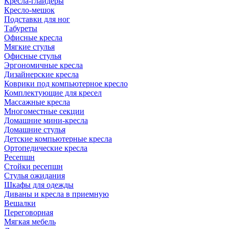
Кресла-глайдеры
Кресло-мешок
Подставки для ног
Табуреты
Офисные кресла
Мягкие стулья
Офисные стулья
Эргономичные кресла
Дизайнерские кресла
Коврики под компьютерное кресло
Комплектующие для кресел
Массажные кресла
Многоместные секции
Домашние мини-кресла
Домашние стулья
Детские компьютерные кресла
Ортопедические кресла
Ресепшн
Стойки ресепшн
Стулья ожидания
Шкафы для одежды
Диваны и кресла в приемную
Вешалки
Переговорная
Мягкая мебель