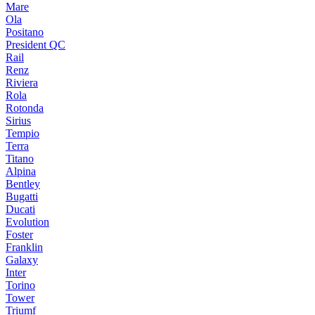
Mare
Ola
Positano
President QC
Rail
Renz
Riviera
Rola
Rotonda
Sirius
Tempio
Terra
Titano
Alpina
Bentley
Bugatti
Ducati
Evolution
Foster
Franklin
Galaxy
Inter
Torino
Tower
Triumf