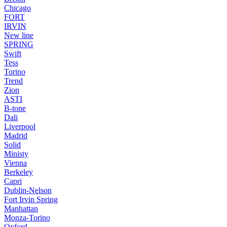
Chicago
FORT
IRVIN
New line
SPRING
Swift
Tess
Torino
Trend
Zion
ASTI
B-tone
Dali
Liverpool
Madrid
Solid
Ministy
Vienna
Berkeley
Capri
Dublin-Nelson
Fort Irvin Spring
Manhattan
Monza-Torino
Oxford