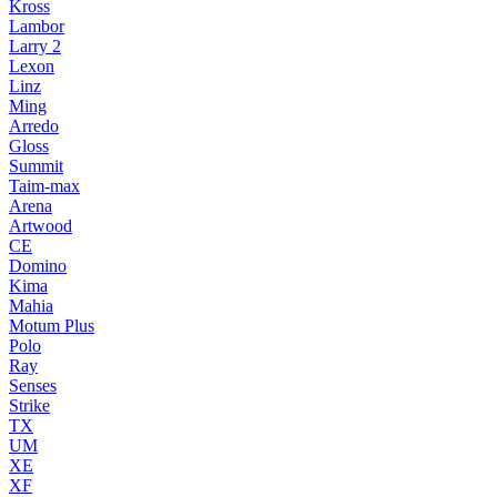
Kross
Lambor
Larry 2
Lexon
Linz
Ming
Arredo
Gloss
Summit
Taim-max
Arena
Artwood
CE
Domino
Kima
Mahia
Motum Plus
Polo
Ray
Senses
Strike
TX
UM
XE
XF