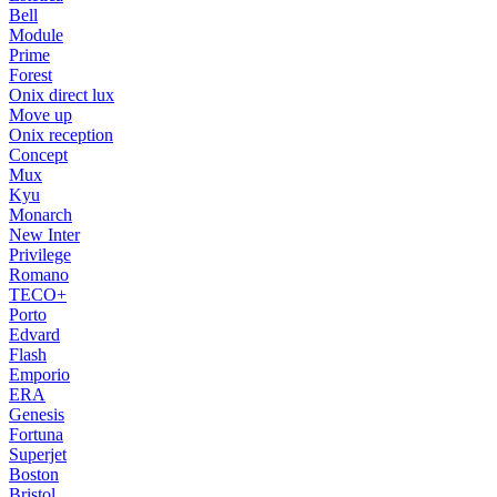
Bell
Module
Prime
Forest
Onix direct lux
Move up
Onix reception
Concept
Mux
Kyu
Monarch
New Inter
Privilege
Romano
TECO+
Porto
Edvard
Flash
Emporio
ERA
Genesis
Fortuna
Superjet
Boston
Bristol