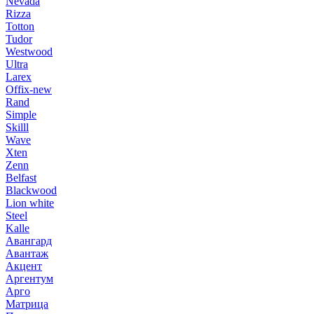
Nevada
Rizza
Totton
Tudor
Westwood
Ultra
Larex
Offix-new
Rand
Simple
Skilll
Wave
Xten
Zenn
Belfast
Blackwood
Lion white
Steel
Kalle
Авангард
Авантаж
Акцент
Аргентум
Арго
Матрица