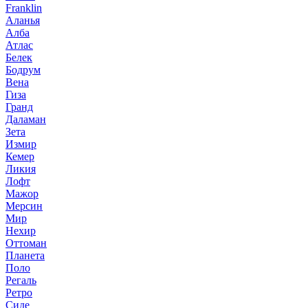
Franklin
Аланья
Алба
Атлас
Белек
Бодрум
Вена
Гиза
Гранд
Даламан
Зета
Измир
Кемер
Ликия
Лофт
Мажор
Мерсин
Мир
Нехир
Оттоман
Планета
Поло
Регаль
Ретро
Сиде