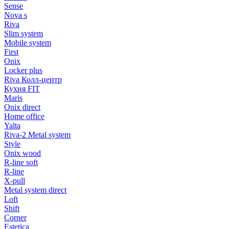
Sense
Nova s
Riva
Slim system
Mobile system
First
Onix
Locker plus
Riva Колл-центр
Кухня FIT
Maris
Onix direct
Home office
Yalta
Riva-2 Metal system
Style
Onix wood
R-line soft
R-line
X-pull
Metal system direct
Loft
Shift
Corner
Estetica