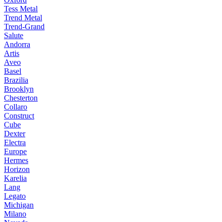
Tess Metal
Trend Metal
Trend-Grand
Salute
Andorra
Artis
Aveo
Basel
Brazilia
Brooklyn
Chesterton
Collaro
Construct
Cube
Dexter
Electra
Europe
Hermes
Horizon
Karelia
Lang
Legato
Michigan
Milano