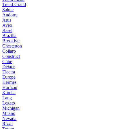
Trend-Grand
Salute
Andorra
Artis
Aveo
Basel
Brazilia
Brooklyn
Chesterton
Collaro
Construct
Cube
Dexter
Electra
Europe
Hermes
Horizon
Karelia
Lang
Legato
Michigan
Milano
Nevada
Rizza
Totton