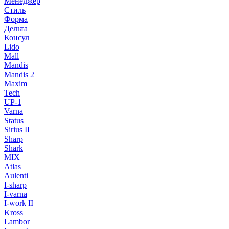
Менеджер
Стиль
Форма
Дельта
Консул
Lido
Mall
Mandis
Mandis 2
Maxim
Tech
UP-1
Varna
Status
Sirius II
Sharp
Shark
MIX
Atlas
Aulenti
I-sharp
I-varna
I-work II
Kross
Lambor