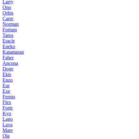
Larry
Ono
Orbis
Carre
Norman
Fortum
Taros
Eracle
Eneko
Katamaran
Faber
Ancona
Doge
Ekis
Enzo
Eur
Exe
Fermo
Flex
Forte
Kyo
Lago
Lava
Mare
Ola