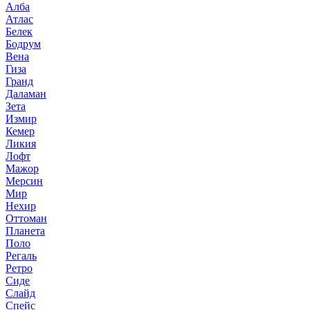
Алба
Атлас
Белек
Бодрум
Вена
Гиза
Гранд
Даламан
Зета
Измир
Кемер
Ликия
Лофт
Мажор
Мерсин
Мир
Нехир
Оттоман
Планета
Поло
Регаль
Ретро
Сиде
Слайд
Спейс