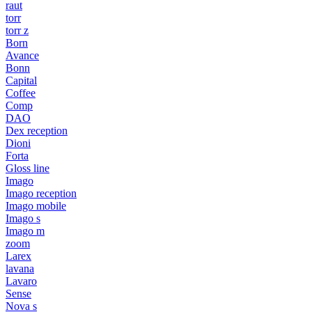
raut
torr
torr z
Born
Avance
Bonn
Capital
Coffee
Comp
DAO
Dex reception
Dioni
Forta
Gloss line
Imago
Imago reception
Imago mobile
Imago s
Imago m
zoom
Larex
lavana
Lavaro
Sense
Nova s