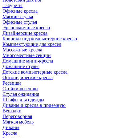
Табуреты
Офисные кресла
Мягкие стулья
Офисные стулья
Эргономичные кресла
Дизайнерские кресла
Коврики под компьютерное кресло
Комплектующие для кресел
Массажные кресла
Многоместные секции
Домашние мини-кресла
Домашние стулья
Детские компьютерные кресла
Ортопедические кресла
Ресепшн
Стойки ресепшн
Стулья ожидания
Шкафы для одежды
Диваны и кресла в приемную
Вешалки
Переговорная
Мягкая мебель
Диваны
Кресла