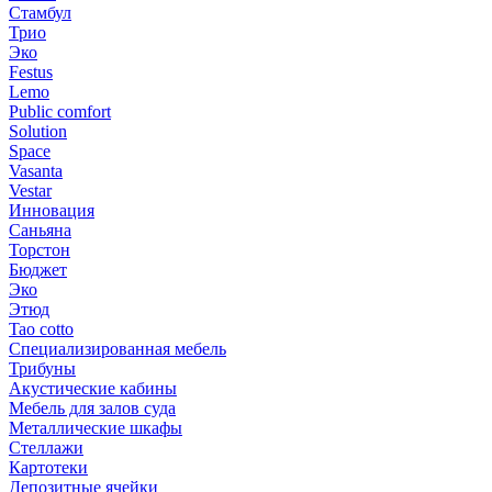
Стамбул
Трио
Эко
Festus
Lemo
Public comfort
Solution
Space
Vasanta
Vestar
Инновация
Саньяна
Торстон
Бюджет
Эко
Этюд
Tao cotto
Специализированная мебель
Трибуны
Акустические кабины
Мебель для залов суда
Металлические шкафы
Стеллажи
Картотеки
Депозитные ячейки