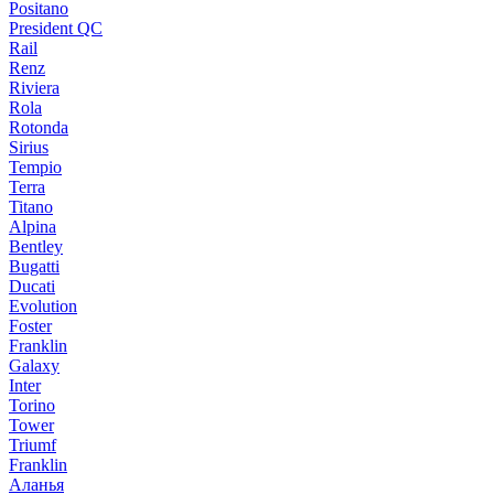
Positano
President QC
Rail
Renz
Riviera
Rola
Rotonda
Sirius
Tempio
Terra
Titano
Alpina
Bentley
Bugatti
Ducati
Evolution
Foster
Franklin
Galaxy
Inter
Torino
Tower
Triumf
Franklin
Аланья