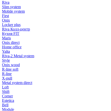
Riva
Slim system
Mobile system
First
Onix
Locker plus
Riva Колл-центр
Кухня FIT
Maris
Onix direct
Home office
Yalta
Riva-2 Metal system
Style
Onix wood
R-line soft
R-line
X-pull
Metal system direct
Loft
Shift
Corner
Estetica
Bell
Module