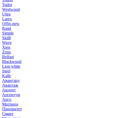
Tudor
Westwood
Ultra
Larex
Offix-new
Rand
Simple
Skilll
Wave
Xten
Zenn
Belfast
Blackwood
Lion white
Steel
Kalle
Авангард
Авантаж
Акцент
Аргентум
Арго
Матрица
Приоритет
Смарт