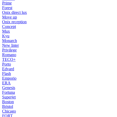
Prime
Forest
Onix direct lux
Move up
Onix reception
Concept
Mux
Kyu
Monarch
New Inter
Privilege
Romano
TECO+
Porto
Edvard
Flash
Emporio
ERA
Genesis
Fortuna
Superjet
Boston
Bristol
Chicago
FORT