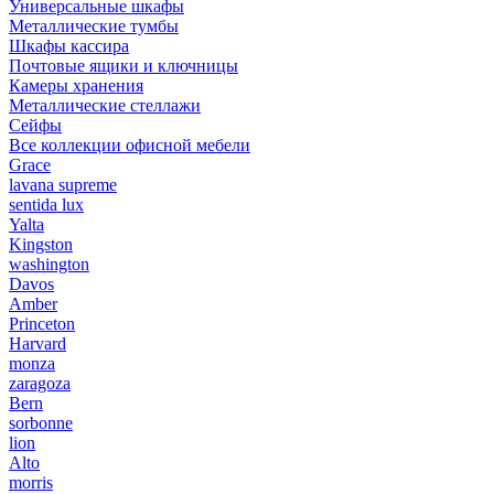
Универсальные шкафы
Металлические тумбы
Шкафы кассира
Почтовые ящики и ключницы
Камеры хранения
Металлические стеллажи
Сейфы
Все коллекции офисной мебели
Grace
lavana supreme
sentida lux
Yalta
Kingston
washington
Davos
Amber
Princeton
Harvard
monza
zaragoza
Bern
sorbonne
lion
Alto
morris