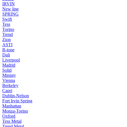
IRVIN
New line
SPRING
Swift
Tess
Torino
Trend
Zion
ASTI
B-tone
Dali
Liverpool
Madrid
Solid
Ministy
Vienna
Berkeley
Capri
Dublin-Nelson
Fort Irvin Spring
Manhattan
Monza-Torino
Oxford
Tess Metal
Trend Metal